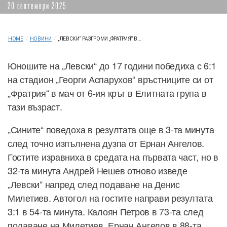
20 септември 2025
HOME
/
НОВИНИ
/
„ЛЕВСКИ“ РАЗГРОМИ „ФРАТРИЯ“ В...
Юношите на „Левски“ до 17 години победиха с 6:1
на стадион „Георги Аспарухов“ връстниците си от
„Фратрия“ в мач от 6-ия кръг в Елитната група в
тази възраст.
„Сините“ поведоха в резултата още в 3-та минута
след точно изпълнена дузпа от Ернан Ангелов.
Гостите изравниха в средата на първата част, но в
32-та минута Андрей Нешев отново изведе
„Левски“ напред след подаване на Денис
Милетиев. Автогол на гостите направи резултата
3:1 в 54-та минута. Калоян Петров в 73-та след
подаване на Милетиев, Ернан Ангелов в 88-та