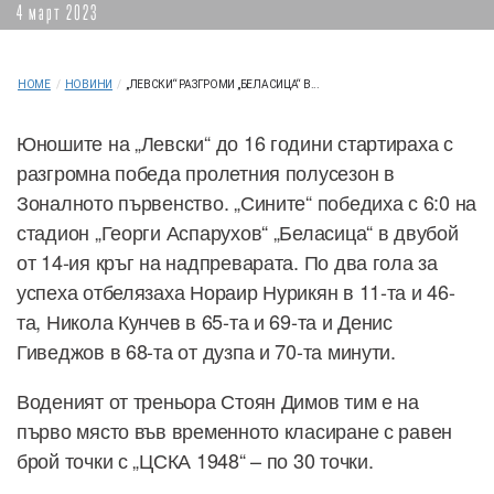
4 март 2023
HOME
/
НОВИНИ
/
„ЛЕВСКИ“ РАЗГРОМИ „БЕЛАСИЦА“ В...
Юношите на „Левски“ до 16 години стартираха с
разгромна победа пролетния полусезон в
Зоналното първенство. „Сините“ победиха с 6:0 на
стадион „Георги Аспарухов“ „Беласица“ в двубой
от 14-ия кръг на надпреварата. По два гола за
успеха отбелязаха Нораир Нурикян в 11-та и 46-
та, Никола Кунчев в 65-та и 69-та и Денис
Гиведжов в 68-та от дузпа и 70-та минути.
Воденият от треньора Стоян Димов тим е на
първо място във временното класиране с равен
брой точки с „ЦСКА 1948“ – по 30 точки.