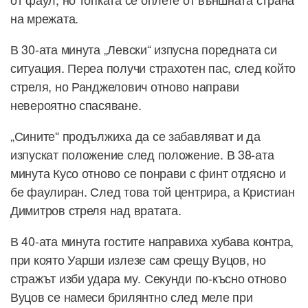
на мрежата.
В 30-ата минута „Левски“ изпусна поредната си
ситуация. Переа получи страхотен пас, след който
стреля, но Ранджелович отново направи
невероятно спасяване.
„Сините“ продължиха да се забавляват и да
изпускат положение след положение. В 38-ата
минута Кусо отново се понрави с финт отдясно и
бе фаулиран. След това той центрира, а Кристиан
Димитров стреля над вратата.
В 40-ата минута гостите направиха хубава контра,
при която Уарши излезе сам срещу Вуцов, но
стражът изби удара му. Секунди по-късно отново
Вуцов се намеси брилянтно след меле при