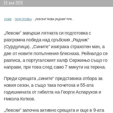
30 юни 2026
HOME
/
ПОДГОТОВКА
/
„ЛЕВСКИ“ РАЗБИ „РАДНИК“ ПРИ...
„Левски“ завърши лятната си подготовка с
разгромна победа над сръбския „Радник“
(Сурдулица). „Сините“ изиграха страхотен мач, а
две от новите попълнения блеснаха. Рейналдо се
разписа, а португалският халф Сержиньо също го
направи, при това след само 7 минути на терена.
Преди срещата „сините“ представиха отбора за
новия сезон, а също така почетоха и 55-ата
годишнината от гибелта на Георги Аспарухов и
Никола Котков.
„Левски“ започна активно срещата и още в 9-ата