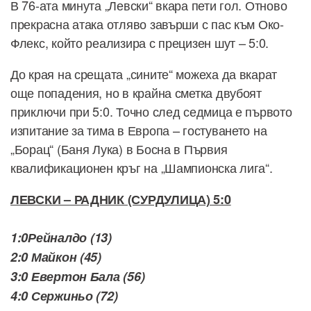
В 76-ата минута „Левски“ вкара пети гол. Отново
прекрасна атака отляво завърши с пас към Око-
Флекс, който реализира с прецизен шут – 5:0.
До края на срещата „сините“ можеха да вкарат
още попадения, но в крайна сметка двубоят
приключи при 5:0. Точно след седмица е първото
изпитание за тима в Европа – гостуването на
„Борац“ (Баня Лука) в Босна в Първия
квалификационен кръг на „Шампионска лига“.
ЛЕВСКИ – РАДНИК (СУРДУЛИЦА) 5:0
1:0
Рейналдо (13)
2:0
Майкон (45)
3:0
Евертон Бала (56)
4:0
Сержиньо (72)