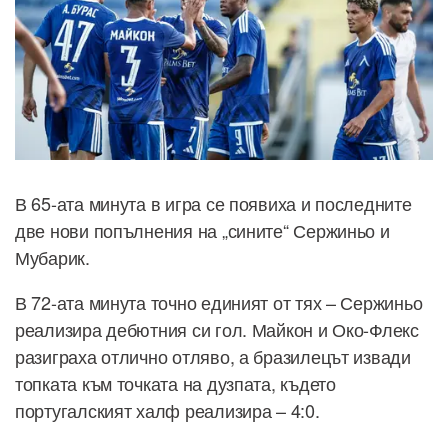
В 65-ата минута в игра се появиха и последните
две нови попълнения на „сините“ Сержиньо и
Мубарик.
В 72-ата минута точно единият от тях – Сержиньо
реализира дебютния си гол. Майкон и Око-Флекс
разиграха отлично отляво, а бразилецът извади
топката към точката на дузпата, където
португалският халф реализира – 4:0.