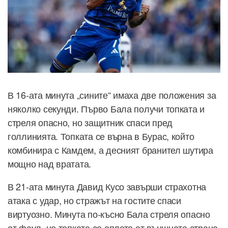
В 16-ата минута „сините“ имаха две положения за
няколко секунди. Първо Бала получи топката и
стреля опасно, но защитник спаси пред
голлинията. Топката се върна в Бурас, който
комбинира с Камдем, а десният бранител шутира
мощно над вратата.
В 21-ата минута Давид Кусо завърши страхотна
атака с удар, но стражът на гостите спаси
виртуозно. Минута по-късно Бала стреля опасно
от фаул, но топката се оплете от външната страна