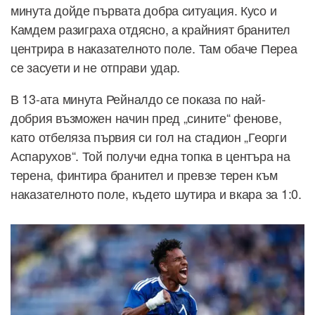
минута дойде първата добра ситуация. Кусо и
Камдем разиграха отдясно, а крайният бранител
центрира в наказателното поле. Там обаче Переа
се засуети и не отправи удар.
В 13-ата минута Рейналдо се показа по най-
добрия възможен начин пред „сините“ фенове,
като отбеляза първия си гол на стадион „Георги
Аспарухов“. Той получи една топка в центъра на
терена, финтира бранител и превзе терен към
наказателното поле, където шутира и вкара за 1:0.