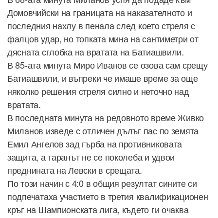
Домовчийски на границата на наказателното и
последния нахлу в пенала след което стреля с
фалцов удар, но топката мина на сантиметри от
дясната сглобка на вратата на Батиашвили.
В 85-ата минута Миро Иванов се озова сам срещу
Батиашвили, и въпреки че имаше време за още
няколко решения стреля силно и неточно над
вратата.
В последната минута на редовното време Живко
Миланов изведе с отличен дълъг пас по земята
Емил Ангелов зад гърба на противниковата
защита, а таранът не се поколеба и удвои
преднината на Левски в срещата.
По този начин с 4:0 в общия резултат сините си
подпечатаха участието в третия квалификационен
кръг на Шампионската лига, където ги очаква