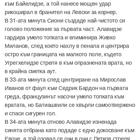
към Байелидзе, а той нанесе мощен удар
рикоширал в бранител на Левски за корнер.
В 31-ата минута Сиони създаде най-чистото си
голово положение за първата част. Алавидзе
гардира умело топката и елиминира Живко
Миланов, след което нахлу в пенала и центрира
остро към границата на малкото поле, където
Угрегхелидзе стреля в към опразнената врата, но
в крайна сметка аут.
В 33-ата минута след центриране на Мирослав
Иванов от фаул към Седрик Бардон на първата
греда, французинът насочи умело топката към
вратата, но Батиашвили се хвърли самоотвержено
и спаси сигурен гол.
В 34-ата минута отново Алавидзе изненада
синята отбрана като подаде с едно докосване към
Евоче, а той озовал се очи в очи с Петков стреля