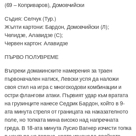
(69 – Коприваров), Домовчийски
Съдия: Селчук (Тур.)
Жълти картони: Бардон, Домовчийски (Л);
Челидзе, Алавидзе (С);
Червен картон: Алавидзе
ПЪРВО ПОЛУВРЕМЕ
Въпреки домакинските намерения за траен
първоначален натиск, Левски успя да наложи
своя стил на игра с многоходови комбинации и
остри флангови атаки. Първият удар към вратата
на грузинците нанесе Седрик Бардон, който в 9-
ата минута стреля от границата на наказателното
поле, но топката мина високо над напречната
греда. В 18-ата минута Лусио Вагнер изчисти топка
в центъра на терена, която изненада двойката