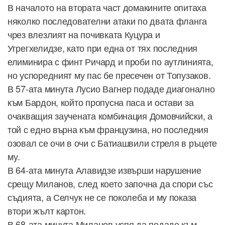
В началото на втората част домакините опитаха
няколко последователни атаки по двата фланга
чрез влезлият на почивката Куцура и
Угрегхелидзе, като при една от тях последния
елиминира с финт Ричард и проби по аутлинията,
но успоредният му пас бе пресечен от Топузаков.
В 57-ата минута Лусио Вагнер подаде диагонално
към Бардон, който пропусна паса и остави за
очакващия заучената комбинация Домовчийски, а
той с едно върна към французина, но последния
озовал се очи в очи с Батиашвили стреля в ръцете
му.
В 64-ата минута Алавидзе извърши нарушение
срещу Миланов, след което започна да спори със
съдията, а Селчук не се поколеба и му показа
втори жълт картон.
В 68-ата минута Миланов успя да подаде към