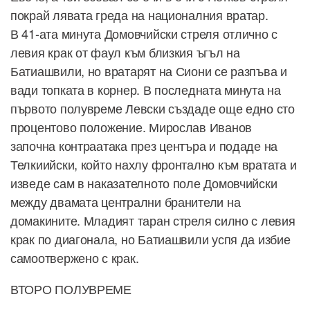
покрай лявата греда на националния вратар.
В 41-ата минута Домовчийски стреля отлично с
левия крак от фаул към близкия ъгъл на
Батиашвили, но вратарят на Сиони се разпъва и
вади топката в корнер. В последната минута на
първото полувреме Левски създаде още едно сто
процентово положение. Мирослав Иванов
започна контраатака през центъра и подаде на
Телкиийски, който нахлу фронтално към вратата и
изведе сам в наказателното поле Домовчийски
между двамата централни бранители на
домакините. Младият таран стреля силно с левия
крак по диагонала, но Батиашвили успя да избие
самоотвержено с крак.
ВТОРО ПОЛУВРЕМЕ