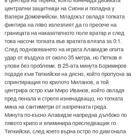
централни защитници на Сиони и попадна у
Валери Домовчийски. Младокът овладя топката
финтира на ляво излезлият да го пресече на
границата на наказателното поле вратар и след
това насочи топката във вратата влязла за 0:1.
След подновяването на играта Алавидзе опита
удар от въздуха от около 35 метра, но Петков я
улови без проблеми. В 25-ата минута Боримиров
подаде към Телкийски на дясно, който пропусна за
спринтиращия по крилото Миланов, а той
центрира остро към Миро Иванов, който овладя
пред пенала и стреля изненадващо, но топката
мина на сантиметри от напречната греда.
Минута по-късно Алавидзе напредна дълбоко по
лявото крило и елиминира преследващия го
Телкийски, след което върна остро по диагонала