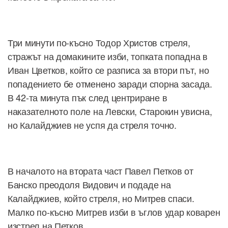
Три минути по-късно Тодор Христов стреля,
стражът на домакините изби, топката попадна в
Иван Цветков, който се разписа за втори път, но
попадението бе отменено заради спорна засада.
В 42-та минута пък след центриране в
наказателното поле на Левски, Старокин увисна,
но Калайджиев не успя да стреля точно.
В началото на втората част Павел Петков от
Банско преодоля Видович и подаде на
Калайджиев, който стреля, но Митрев спаси.
Малко по-късно Митрев изби в ъглов удар коварен
изстрел на Петков.