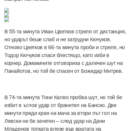
В 55-та минута Иван Цветков стреля от дистанция,
но ударът беше слаб и не затрудни Кючуков.
Отново Цветков в 66-та минута проби и стреля, но
Тодор Кючуков спаси блестящо, като изби в
корнер. Домакините отговориха с далечен шут на
Панайотов, но той бе спасен от Божидар Митрев.
В 74-та минута Тони Калво пробва шут, но той бе
избит в ъглов удар от бранител на Банско. Две
минути преди края на мача за втори път гол на
Левски не бе зачетен – след удар на Дани
Младенов топката влезе във вратата на