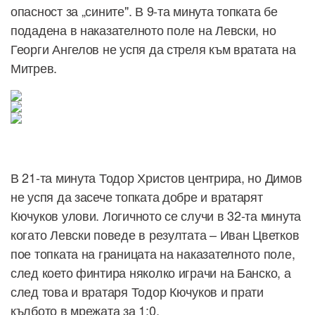
опасност за „сините". В 9-та минута топката бе
подадена в наказателното поле на Левски, но
Георги Ангелов не успя да стреля към вратата на
Митрев.
В 21-та минута Тодор Христов центрира, но Димов
не успя да засече топката добре и вратарят
Кючуков улови. Логичното се случи в 32-та минута
когато Левски поведе в резултата – Иван Цветков
пое топката на границата на наказателното поле,
след което финтира няколко играчи на Банско, а
след това и вратаря Тодор Кючуков и прати
кълбото в мрежата за 1:0.