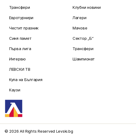
Трансфери
Клубни новини
Евротурнири
Лагери
Честит празник
Мачове
Синя памет
Сектор „Б“
Първа лига
Трансфери
Интервю
Шампионат
ЛЕВСКИ ТВ
Купа на България
Каузи
© 2026 All Rights Reserved Levski.bg