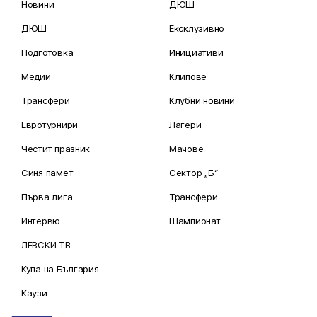
Новини
ДЮШ
ДЮШ
Ексклузивно
Подготовка
Инициативи
Медии
Клипове
Трансфери
Клубни новини
Евротурнири
Лагери
Честит празник
Мачове
Синя памет
Сектор „Б“
Първа лига
Трансфери
Интервю
Шампионат
ЛЕВСКИ ТВ
Купа на България
Каузи