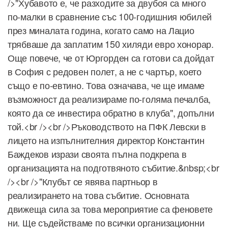
/>"Хубавото е, че разходите за двубоя са много
по-малки в сравнение със 100-годишния юбилей
през миналата година, когато само на Лацио
трябваше да заплатим 150 хиляди евро хонорар.
Още повече, че от Юргорден са готови са дойдат
в София с редовен полет, а не с чартър, което
също е по-евтино. Това означава, че ще имаме
възможност да реализираме по-голяма печалба,
която да се инвестира обратно в клуба", допълни
той.<br /><br />Ръководството на ПФК Левски в
лицето на изпълнителния директор Константин
Баждеков изрази своята пълна подкрепа в
организацията на подготвяното събитие.&nbsp;<br
/><br />"Клубът се явява партньор в
реализирането на това събитие. Основната
движеща сила за това мероприятие са феновете
ни. Ще съдействаме по всички организационни