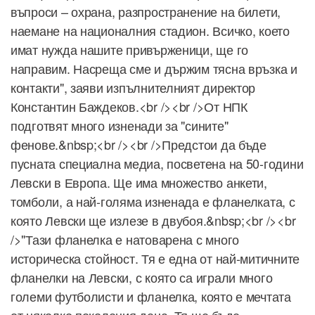
въпроси – охрана, разпространение на билети,
наемане на националния стадион. Всичко, което
имат нужда нашите привърженици, ще го
направим. Насреща сме и държим тясна връзка и
контакти", заяви изпълнителният директор
Константин Баждеков.<br /><br />От НПК
подготвят много изненади за "сините"
фенове.&nbsp;<br /><br />Предстои да бъде
пусната специална медиа, посветена на 50-години
Левски в Европа. Ще има множество анкети,
томболи, а най-голяма изненада е фланелката, с
която Левски ще излезе в двубоя.&nbsp;<br /><br
/>"Тази фланелка е натоварена с много
историческа стойност. Тя е една от най-митичните
фланелки на Левски, с която са играли много
големи футболисти и фланелка, която е мечтата