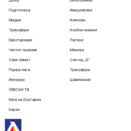
Подготовка
Инициативи
Медии
Клипове
Трансфери
Клубни новини
Евротурнири
Лагери
Честит празник
Мачове
Синя памет
Сектор „Б“
Първа лига
Трансфери
Интервю
Шампионат
ЛЕВСКИ ТВ
Купа на България
Каузи