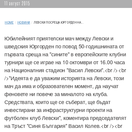
11 август 2015
HOME
/
НОВИНИ
/
ЛЕВСКИ ПОСРЕЩА ЮРГОРДЕН НА...
Юбилейният приятелски мач между Левски и
шведския Юргорден по повод 50-годишнината от
първата среща на "сините" в европейските клубни
турнири ще се играе на 10 октомври от 16.00 часа
на Националния стадион "Васил Левски".<br /><br
/>"Идеята е да уважим историята на Левски, този
мач да има и образователен момент, да научат
феновете ни повече за миналото на клуба.
Средствата, които ще се съберат, ще бъдат
инвестирани за инфраструктурни проекти на
футболен клуб Левски", коментира председателят
на Тръст "Синя България" Васил Колев.<br /><br