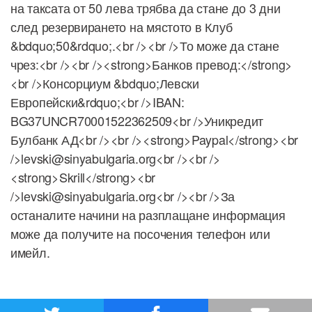
на таксата от 50 лева трябва да стане до 3 дни
след резервирането на мястото в Клуб
&bdquo;50&rdquo;.<br /><br />То може да стане
чрез:<br /><br /><strong>Банков превод:</strong>
<br />Консорциум &bdquo;Левски
Европейски&rdquo;<br />IBAN:
BG37UNCR70001522362509<br />Уникредит
Булбанк АД<br /><br /><strong>Paypal</strong><br
/>levski@sinyabulgaria.org<br /><br />
<strong>Skrill</strong><br
/>levski@sinyabulgaria.org<br /><br />За
останалите начини на разплащане информация
може да получите на посочения телефон или
имейл.