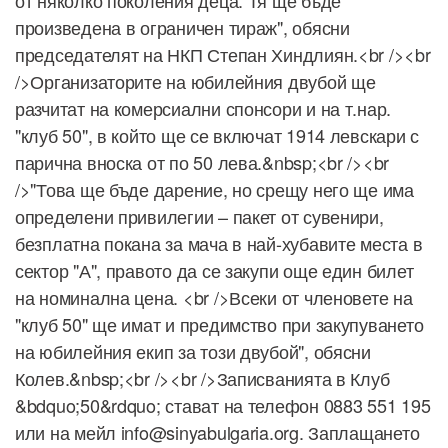
от няколко поколения деца. Тя ще бъде
произведена в ограничен тираж", обясни
председателят на НКП Степан Хиндлиян.<br /><br
/>Организаторите на юбилейния двубой ще
разчитат на комерсиални спонсори и на т.нар.
"клуб 50", в който ще се включат 1914 левскари с
парична вноска от по 50 лева.&nbsp;<br /><br
/>"Това ще бъде дарение, но срещу него ще има
определени привилегии – пакет от сувенири,
безплатна покана за мача в най-хубавите места в
сектор "А", правото да се закупи още един билет
на номинална цена. <br />Всеки от членовете на
"клуб 50" ще имат и предимство при закупуването
на юбилейния екип за този двубой", обясни
Колев.&nbsp;<br /><br />Записванията в Клуб
&bdquo;50&rdquo; стават на телефон 0883 551 195
или на мейл info@sinyabulgaria.org. Заплащането