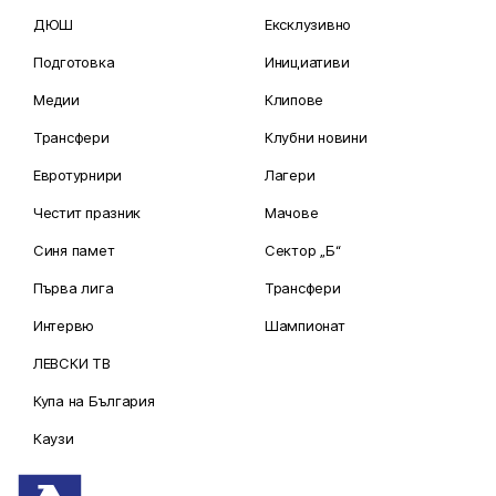
ДЮШ
Ексклузивно
Подготовка
Инициативи
Медии
Клипове
Трансфери
Клубни новини
Евротурнири
Лагери
Честит празник
Мачове
Синя памет
Сектор „Б“
Първа лига
Трансфери
Интервю
Шампионат
ЛЕВСКИ ТВ
Купа на България
Каузи