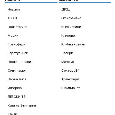
Новини
ДЮШ
ДЮШ
Ексклузивно
Подготовка
Инициативи
Медии
Клипове
Трансфери
Клубни новини
Евротурнири
Лагери
Честит празник
Мачове
Синя памет
Сектор „Б“
Първа лига
Трансфери
Интервю
Шампионат
ЛЕВСКИ ТВ
Купа на България
Каузи