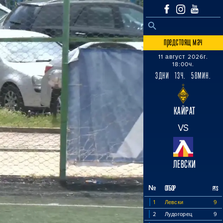
SEARCH BUTTON
Search
for:
предстоящ мач
11 август 2026г.
18:00ч.
3ДНИ 13Ч. 58МИН.
КАЙРАТ
VS
ЛЕВСКИ
№
ОТБОР
PTS
1
Левски
9
2
Лудогорец
9