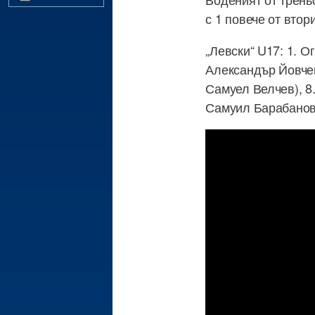
с 1 повече от втор
„Левски“ U17: 1. О
Александър Йовчев
Самуел Велчев), 8.
Самуил Барабанов (