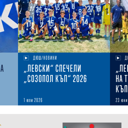
ДЮШ/НОВИНИ
Д
НА
„ЛЕВСКИ“ СПЕЧЕЛИ
„ЛЕ
„СОЗОПОЛ КЪП“ 2026
НА 
КЪП
1 юли 2026
23 юни