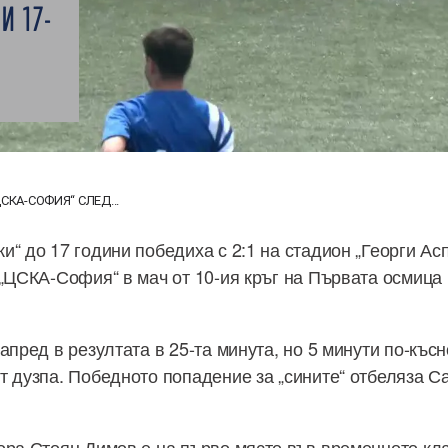
И 17-
СКА-СОФИЯ“ СЛЕД...
и“ до 17 години победиха с 2:1 на стадион „Георги Ас
 „ЦСКА-София“ в мач от 10-ия кръг на Първата осмица 
апред в резултата в 25-та минута, но 5 минути по-къс
т дузпа. Победното попадение за „сините“ отбеляза С
ора Стоян Димов е на първо място във временното кла