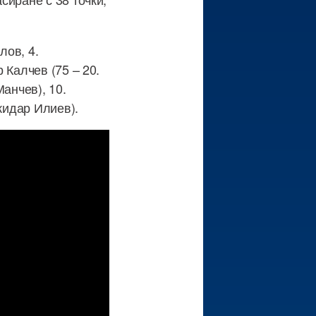
лов, 4.
 Калчев (75 – 20.
анчев), 10.
жидар Илиев).