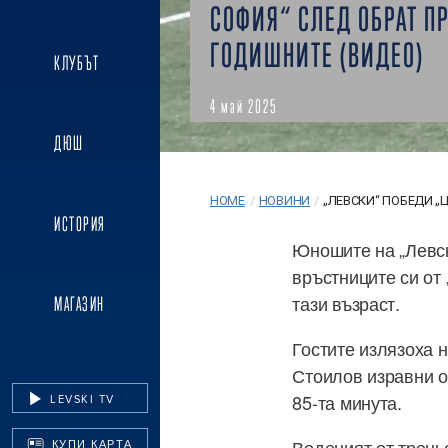
СОФИЯ“ СЛЕД ОБРАТ ПР
ГОДИШНИТЕ (ВИДЕО)
КЛУБЪТ
4 май 2025
ДЮШ
HOME
/
НОВИНИ
/
„ЛЕВСКИ“ ПОБЕДИ „Ц
ИСТОРИЯ
Юношите на „Левск
връстниците си от
тази възраст.
МАГАЗИН
Гостите излязоха н
Стоилов изравни о
85-та минута.
LEVSKI TV
Воденият от трень
КУПИ КАРТА