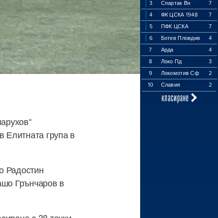
3
Спартак Вн
7
4
ФК ЦСКА 1948
7
5
ПФК ЦСКА
7
6
Ботев Пловдив
4
7
Арда
4
8
Локо Пд
3
9
Локомотив Сф
2
10
Славия
2
класиране
парухов“
в Елитната група в
но Радостин
ашо Грънчаров в
сиране с 38 точки,