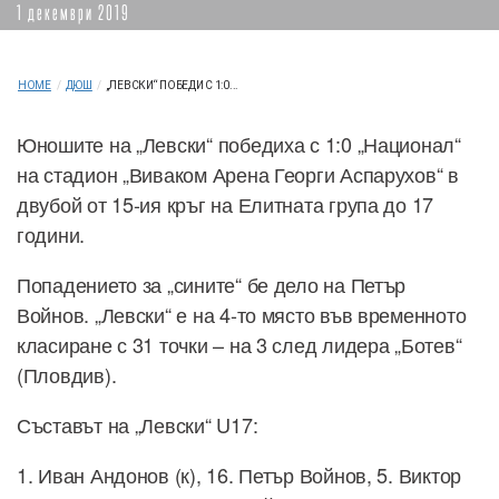
1 декември 2019
HOME
/
ДЮШ
/
„ЛЕВСКИ“ ПОБЕДИ С 1:0...
Юношите на „Левски“ победиха с 1:0 „Национал“
на стадион „Виваком Арена Георги Аспарухов“ в
двубой от 15-ия кръг на Елитната група до 17
години.
Попадението за „сините“ бе дело на Петър
Войнов. „Левски“ е на 4-то място във временното
класиране с 31 точки – на 3 след лидера „Ботев“
(Пловдив).
Съставът на „Левски“ U17:
1. Иван Андонов (к), 16. Петър Войнов, 5. Виктор