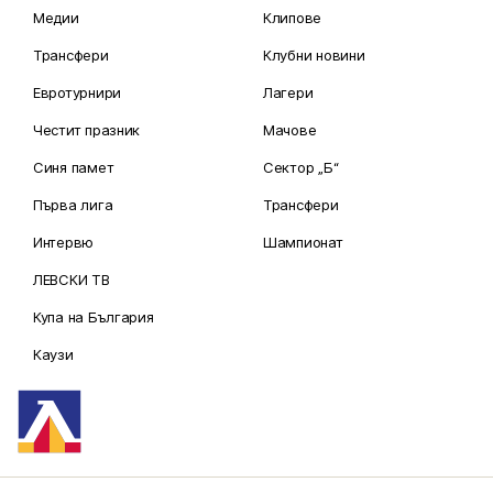
Медии
Клипове
Трансфери
Клубни новини
Евротурнири
Лагери
Честит празник
Мачове
Синя памет
Сектор „Б“
Първа лига
Трансфери
Интервю
Шампионат
ЛЕВСКИ ТВ
Купа на България
Каузи