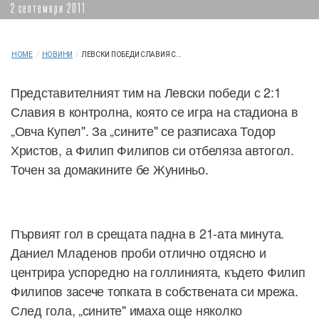
2 септември 2011
HOME
/
НОВИНИ
/
ЛЕВСКИ ПОБЕДИ СЛАВИЯ С...
Представителният тим на Левски победи с 2:1
Славия в контролна, която се игра на стадиона в
„Овча Купел". За „сините" се разписаха Тодор
Христов, а Филип Филипов си отбеляза автогол.
Точен за домакините бе Жуниньо.
Първият гол в срещата падна в 21-ата минута.
Даниел Младенов проби отлично отдясно и
центрира успоредно на голлинията, където Филип
Филипов засече топката в собствената си мрежа.
След гола, „сините" имаха още няколко