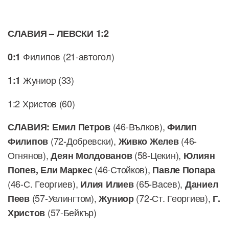
СЛАВИЯ – ЛЕВСКИ 1:2
Филипов (21-автогол)
0:1
Жуниор (33)
1:1
1:2 Христов (60)
(46-Вълков),
СЛАВИЯ:
Емил Петров
Филип
(72-Добревски),
(46-
Филипов
Живко Желев
Огнянов),
(58-Цекин),
Деян Молдованов
Юлиян
(46-Стойков),
Попев, Ели Маркес
Павле Попара
(46-С. Георгиев),
(65-Васев),
Илия Илиев
Даниел
(57-Уелингтом),
(72-Ст. Георгиев),
Пеев
Жуниор
Г.
(57-Бейкър)
Христов