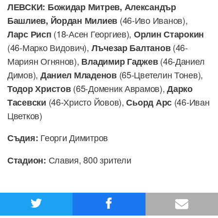
ЛЕВСКИ: Божидар Митрев, Александър
(46-Иво Иванов),
Башлиев, Йордан Милиев
(18-Асен Георгиев),
Ларс Рисп
Орлин Старокин
(46-Марко Видович),
(46-
Лъчезар Балтанов
Мариян Огнянов),
(46-Даниел
Владимир Гаджев
Димов),
(65-Цветелин Тонев),
Даниел Младенов
(65-Доменик Аврамов),
Тодор Христов
Дарко
(46-Христо Йовов),
(46-Иван
Тасевски
Сьорд Арс
Цветков)
Георги Димитров
Съдия:
Славия, 800 зрители
Стадион: