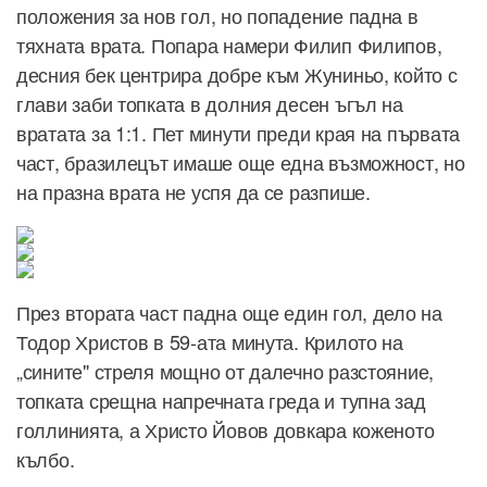
положения за нов гол, но попадение падна в
тяхната врата. Попара намери Филип Филипов,
десния бек центрира добре към Жуниньо, който с
глави заби топката в долния десен ъгъл на
вратата за 1:1. Пет минути преди края на първата
част, бразилецът имаше още една възможност, но
на празна врата не успя да се разпише.
През втората част падна още един гол, дело на
Тодор Христов в 59-ата минута. Крилото на
„сините" стреля мощно от далечно разстояние,
топката срещна напречната греда и тупна зад
голлинията, а Христо Йовов довкара коженото
кълбо.