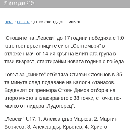
21 февруари 2024
HOME
/
НОВИНИ
/
„ЛЕВСКИ“ ПОБЕДИ „СЕПТЕМВРИ“ В...
Юношите на „Левски“ до 17 години победиха с 1:0
като гост връстниците си от „Септември“ в
отложен мач от 14-ия кръг на Елитната група в
тази възраст, стартирайки новата година с победа.
Голът за „сините“ отбеляза Стивън Стоянчов в 35-
та минута след подаване на Калоян Атанасов.
Воденият от треньора Стоян Димов отбор е на
второ място в класирането с 38 точки, с точка по-
малко от лидера „Лудогорец“.
„Левски“ U17: 1. Александър Марков, 2. Мартин
Борисов, 3. Александър Кръстев, 4. Христо