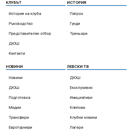
КЛУБЪТ
ИСТОРИЯ
История на клуба
Патрон
Ръководство
Гунди
Представителен отбор
Треньори
ДЮШ
Контакти
НОВИНИ
ЛЕВСКИ ТВ
Новини
ДЮШ
ДЮШ
Ексклузивно
Подготовка
Инициативи
Медии
Клипове
Трансфери
Клубни новини
Евротурнири
Лагери