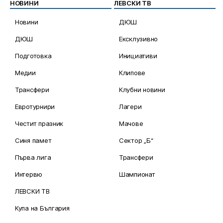
НОВИНИ
ЛЕВСКИ ТВ
Новини
ДЮШ
ДЮШ
Ексклузивно
Подготовка
Инициативи
Медии
Клипове
Трансфери
Клубни новини
Евротурнири
Лагери
Честит празник
Мачове
Синя памет
Сектор „Б“
Първа лига
Трансфери
Интервю
Шампионат
ЛЕВСКИ ТВ
Купа на България