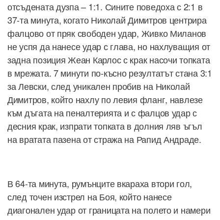
отсъдената дузпа – 1:1. Сините поведоха с 2:1 в
37-та минута, когато Николай Димитров центрира
фалцово от пряк свободен удар, Живко Миланов
не успя да нанесе удар с глава, но нахлуващия от
задна позиция Жеан Карлос с крак насочи топката
в мрежата. 7 минути по-късно резултатът стана 3:1
за Левски, след уникален пробив на Николай
Димитров, който нахлу по левия фланг, навлезе
към дъгата на пеналтерията и с фалцов удар с
десния крак, изпрати топката в долния ляв ъгъл
на вратата пазена от стража на Рапид Андраде.
В 64-та минута, румънците вкараха втори гол,
след точен изстрел на Боя, който нанесе
диагонален удар от границата на полето и намери