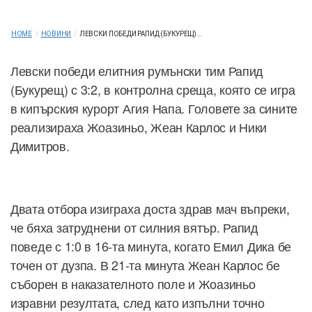
HOME
/
НОВИНИ
/
ЛЕВСКИ ПОБЕДИ РАПИД (БУКУРЕЩ)...
Левски победи елитния румънски тим Рапид
(Букурещ) с 3:2, в контролна среща, която се игра
в кипърския курорт Агия Напа. Головете за сините
реализираха Жоазиньо, Жеан Карлос и Ники
Димитров.
Двата отбора изиграха доста здрав мач въпреки,
че бяха затруднени от силния вятър. Рапид
поведе с 1:0 в 16-та минута, когато Емил Дика бе
точен от дузпа. В 21-та минута Жеан Карлос бе
съборен в наказателното поле и Жоазиньо
изравни резултата, след като изпълни точно