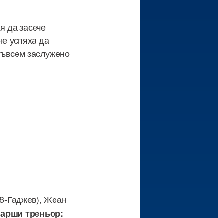
я да засече
не успяха да
 съвсем заслужено
68-Гаджев), Жеан
арши треньор: