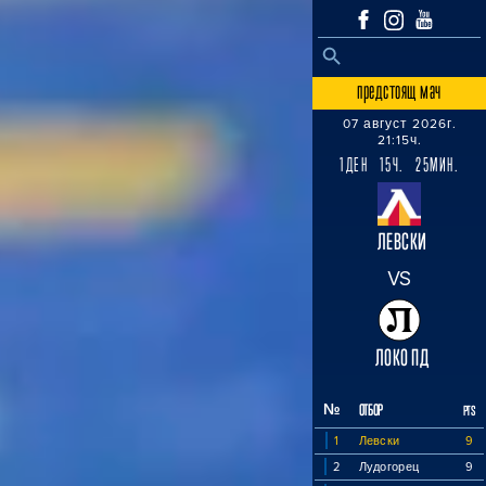
SEARCH BUTTON
Search
for:
предстоящ мач
07 август 2026г.
21:15ч.
1ДЕН 15Ч. 25МИН.
ЛЕВСКИ
VS
ЛОКО ПД
№
ОТБОР
PTS
1
Левски
9
2
Лудогорец
9