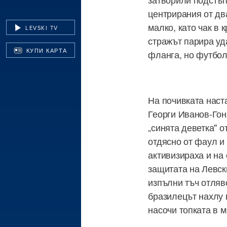
центрирания от дв
малко, като чак в
LEVSKI TV
стражът парира уд
КУПИ КАРТА
фланга, но футбол
На почивката наст
Георги Иванов-Гонз
„синята деветка" о
отдясно от фаул и 
активизираха и на
защитата на Левск
изпълни тъч отляв
бразилецът нахлу в
насочи топката в м