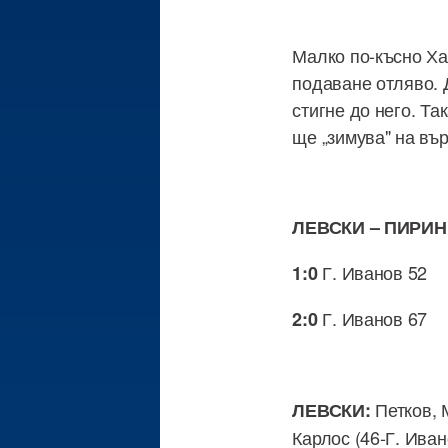
Малко по-късно Ха
подаване отляво. Д
стигне до него. Та
ще „зимува" на вър
ЛЕВСКИ – ПИРИН 
Г. Иванов 52
1:0
Г. Иванов 67
2:0
Петков, 
ЛЕВСКИ:
Карлос (46-Г. Иван