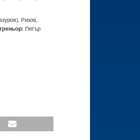
зуров), Ризов,
Петър
треньор: