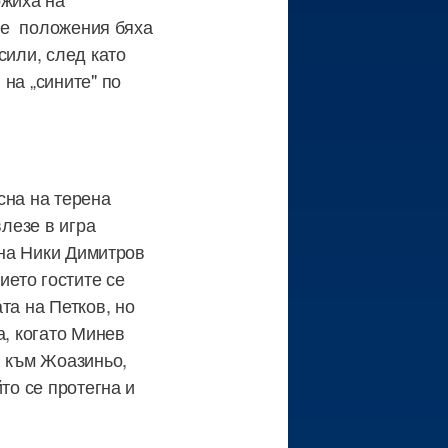
ите положения бяха
сили, след като
на „сините" по
сна на терена
влезе в игра
 на Ники Димитров
ието гостите се
та на Петков, но
а, когато Минев
и към Жоазиньо,
то се протегна и