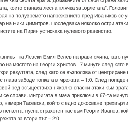
ата, които станаха лесна плячка за „орлетата". Голов
 края на полувремето напрежението пред Иваников се у
ар на Ники Димитров. Последваха няколко остри атаки 
истите на Пирин устискаха нулевото равенство.
авникът на Левски Емил Велев направи смяна, като пу
о на мястото на Георги Христов. 7 минути след като 
ткри резултата, след като се възползва от центриране
с глава забоде топката в мрежата – 1:0. След попаден
 свой ред осъществиха няколко опасни атаки към врата
и се справи. Интригата в мача приключи в 67-та минут
о, намери Тасевски, който с едно докосване прехвърл
 пеналта, пусна страхотен пас към Георги Иванов, кой
режата за втори път – 2:0.