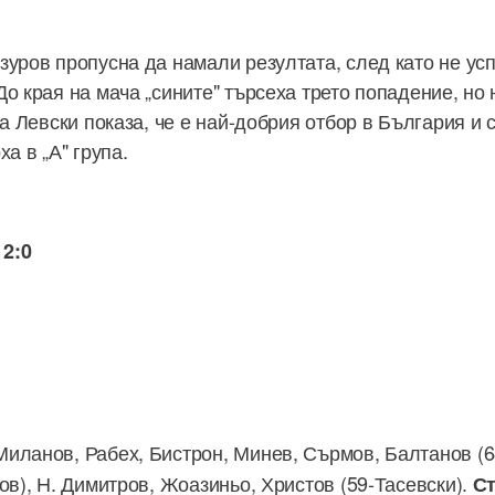
зуров пропусна да намали резултата, след като не усп
о края на мача „сините" търсеха трето попадение, но 
ка Левски показа, че е най-добрия отбор в България и
ха в „А" група.
2:0
Миланов, Рабех, Бистрон, Минев, Сърмов, Балтанов (
ов), Н. Димитров, Жоазиньо, Христов (59-Тасевски).
Ст