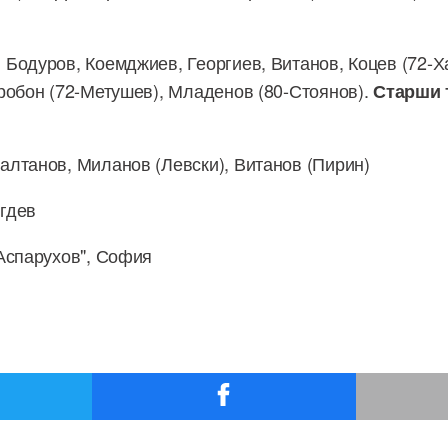
 Бодуров, Коемджиев, Георгиев, Витанов, Коцев (72-Ха
робон (72-Метушев), Младенов (80-Стоянов).
Старши 
алтанов, Миланов (Левски), Витанов (Пирин)
гдев
Аспарухов", София