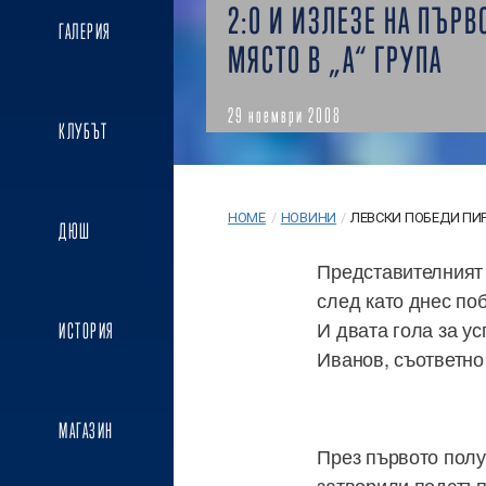
2:0 И ИЗЛЕЗЕ НА ПЪРВ
ГАЛЕРИЯ
МЯСТО В „А“ ГРУПА
29 ноември 2008
КЛУБЪТ
HOME
/
НОВИНИ
/
ЛЕВСКИ ПОБЕДИ ПИРИ
ДЮШ
Представителният 
след като днес поб
И двата гола за у
ИСТОРИЯ
Иванов, съответно 
МАГАЗИН
През първото полу
затворили подстъп