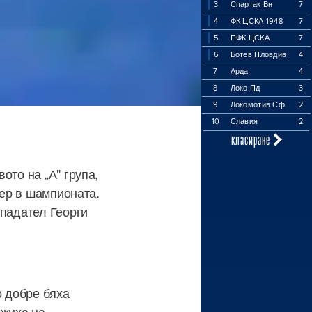
3
Спартак Вн
7
4
ФК ЦСКА 1948
7
5
ПФК ЦСКА
7
6
Ботев Пловдив
4
7
Арда
4
8
Локо Пд
3
9
Локомотив Сф
2
10
Славия
2
класиране
ото на „А" група,
дер в шампионата.
ападател Георги
о добре бяха
ожиха на