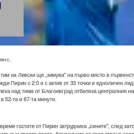
О
Н С...
тим на Левски ще „зимува" на първо място в първенств
еди Пирин с 2:0 и с актив от 33 точки е едноличен ли
спеха над тима от Благоевград отбеляза централния н
в 52-та и 67-та минути.
време гостите от Пирин затрудниха „сините", след кат
ите към своята врата. Домакините от своя страна зал