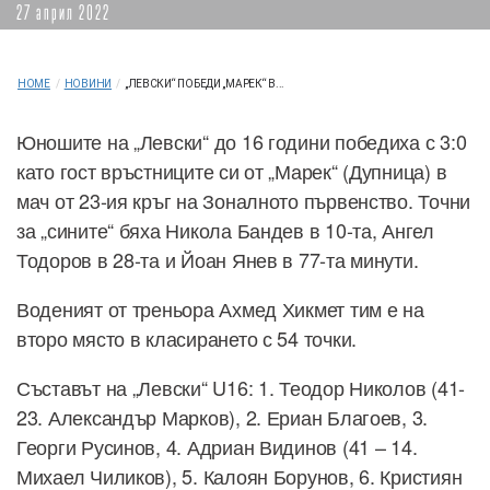
27 април 2022
HOME
/
НОВИНИ
/
„ЛЕВСКИ“ ПОБЕДИ „МАРЕК“ В...
Юношите на „Левски“ до 16 години победиха с 3:0
като гост връстниците си от „Марек“ (Дупница) в
мач от 23-ия кръг на Зоналното първенство. Точни
за „сините“ бяха Никола Бандев в 10-та, Ангел
Тодоров в 28-та и Йоан Янев в 77-та минути.
Воденият от треньора Ахмед Хикмет тим е на
второ място в класирането с 54 точки.
Съставът на „Левски“ U16: 1. Теодор Николов (41-
23. Александър Марков), 2. Ериан Благоев, 3.
Георги Русинов, 4. Адриан Видинов (41 – 14.
Михаел Чиликов), 5. Калоян Борунов, 6. Кристиян