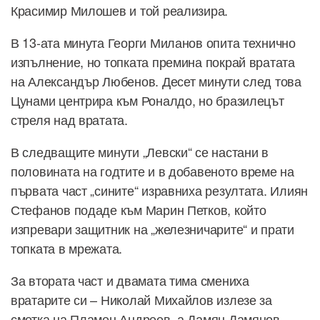
Красимир Милошев и той реализира.
В 13-ата минута Георги Миланов опита технично
изпълнение, но топката премина покрай вратата
на Александър Любенов. Десет минути след това
Цунами центрира към Роналдо, но бразилецът
стреля над вратата.
В следващите минути „Левски“ се настани в
половината на годтите и в добавеното време на
първата част „сините“ изравниха резултата. Илиян
Стефанов подаде към Марин Петков, който
изпревари защитник на „железничарите“ и прати
топката в мрежата.
За втората част и двамата тима смениха
вратарите си – Николай Михайлов излезе за
сметка на Пламен Андреев, а Дамян Дамянов