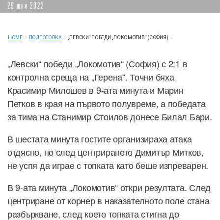
29 юни 2022
HOME
/
ПОДГОТОВКА
/
„ЛЕВСКИ“ ПОБЕДИ „ЛОКОМОТИВ“ (СОФИЯ)...
„Левски“ победи „Локомотив“ (София) с 2:1 в
контролна среща на „Герена“. Точни бяха
Красимир Милошев в 9-ата минута и Марин
Петков в края на първото полувреме, а победата
за тима на Станимир Стоилов донесе Билал Бари.
В шестата минута гостите организираха атака
отдясно, но след центрирането Димитър Митков,
не успя да играе с топката като беше изпреварен.
В 9-ата минута „Локомотив“ откри резултата. След
центриране от корнер в наказателното поле стана
разбъркване, след което топката стигна до