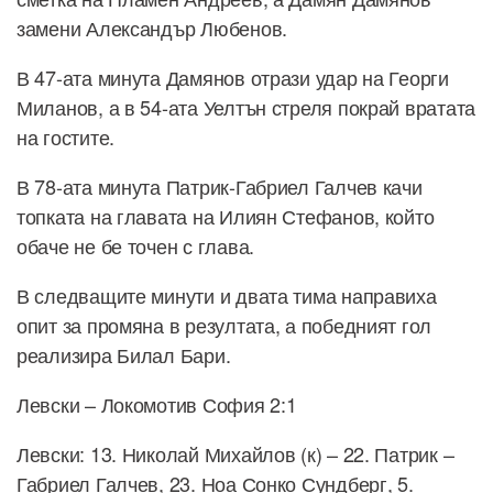
замени Александър Любенов.
В 47-ата минута Дамянов отрази удар на Георги
Миланов, а в 54-ата Уелтън стреля покрай вратата
на гостите.
В 78-ата минута Патрик-Габриел Галчев качи
топката на главата на Илиян Стефанов, който
обаче не бе точен с глава.
В следващите минути и двата тима направиха
опит за промяна в резултата, а победният гол
реализира Билал Бари.
Левски – Локомотив София 2:1
Левски: 13. Николай Михайлов (к) – 22. Патрик –
Габриел Галчев, 23. Ноа Сонко Сундберг, 5.