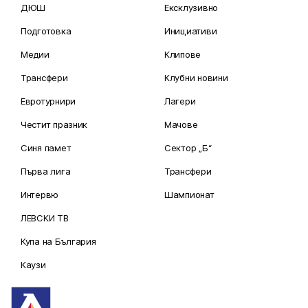
ДЮШ
Ексклузивно
Подготовка
Инициативи
Медии
Клипове
Трансфери
Клубни новини
Евротурнири
Лагери
Честит празник
Мачове
Синя памет
Сектор „Б“
Първа лига
Трансфери
Интервю
Шампионат
ЛЕВСКИ ТВ
Купа на България
Каузи