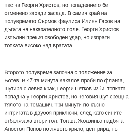
пас на Георги Христов, но попадението бе
отменено заради засада. В самия край на
полувремето Сърмов фаулира Илиян Гаров на
дъгата на наказателното поле. Георги Христов
изпълни прекия свободен удар, но изпрати
топката високо над вратата.
Второто полувреме започна с положение за
Ботев. В 47-та минута Какалов проби по фланга,
шутира с левия крак, Георги Петков изби, топката
попадна у Георги Христов, но неговия шут срещна
тялото на Томашич. Три минути по-късно
интригата в двубоя приключи, след като сините
отбелязаха втори гол. Тогава Жоазиньо надбяга
Апостол Попов по лявото крило, центрира, но