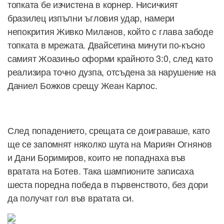
топката бе изчистена в корнер. Нисичкият
бразилец изпълни ъгловия удар, намери
непокрития Живко Миланов, който с глава забоде
топката в мрежата. Двайсетина минути по-късно
самият Жоазиньо оформи крайното 3:0, след като
реализира точно дузпа, отсъдена за нарушение на
Даниел Божков срещу Жеан Карлос.
След попадението, срещата се доиграваше, като
ще се запомнят няколко шута на Мариян Огнянов
и Дани Боримиров, които не попаднаха във
вратата на Ботев. Така шампионите записаха
шеста поредна победа в първенството, без дори
да получат гол във вратата си.