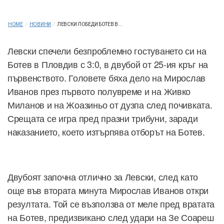
HOME
/
НОВИНИ
/
ЛЕВСКИ ПОБЕДИ БОТЕВ В...
Левски спечели безпроблемно гостуването си на
Ботев в Пловдив с 3:0, в двубой от 25-ия кръг на
първенството. Головете бяха дело на Мирослав
Иванов през първото полувреме и на Живко
Миланов и на Жоазиньо от дузпа след почивката.
Срещата се игра пред празни трибуни, заради
наказанието, което изтърпява отборът на Ботев.
Двубоят започна отлично за Левски, след като
още във втората минута Мирослав Иванов откри
резултата. Той се възползва от меле пред вратата
на Ботев, предизвикано след удари на Зе Соареш