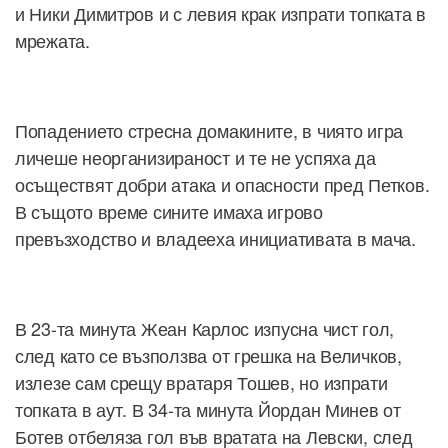
и Ники Димитров и с левия крак изпрати топката в
мрежата.
Попадението стресна домакините, в чиято игра
личеше неорганизираност и те не успяха да
осъществят добри атака и опасности пред Петков.
В същото време сините имаха игрово
превъзходство и владееха инициативата в мача.
В 23-та минута Жеан Карлос изпусна чист гол,
след като се възползва от грешка на Величков,
излезе сам срещу вратаря Тошев, но изпрати
топката в аут. В 34-та минута Йордан Минев от
Ботев отбеляза гол във вратата на Левски, след