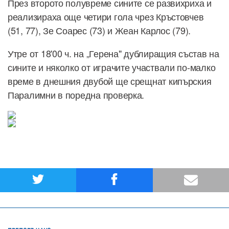
През второто полувреме сините се развихриха и
реализираха още четири гола чрез Кръстовчев
(51, 77), Зе Соарес (73) и Жеан Карлос (79).
Утре от 18'00 ч. на „Герена" дублиращия състав на
сините и няколко от играчите участвали по-малко
време в днешния двубой ще срещнат кипърския
Паралимни в поредна проверка.