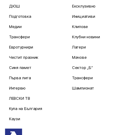
ДЮШ
Ексклузивно
Подготовка
Инициативи
Медии
Клипове
Трансфери
Клубни новини
Евротурнири
Лагери
Честит празник
Мачове
Синя памет
Сектор „Б“
Първа лига
Трансфери
Интервю
Шампионат
ЛЕВСКИ ТВ
Купа на България
Каузи