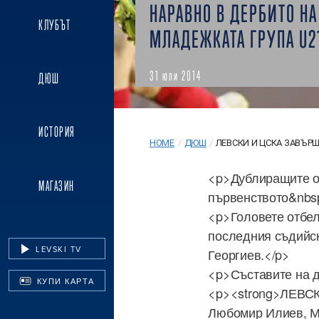
НАРАВНО В ДЕРБИТО НА
КЛУБЪТ
МЛАДЕЖКАТА ГРУПА U2
31 юли 2014
ДЮШ
ИСТОРИЯ
HOME
/
ДЮШ
/
ЛЕВСКИ И ЦСКА ЗАВЪРШИ
<p>Дублиращите от
МАГАЗИН
първенството&nbsp
<p>Головете отбел
последния съдийск
LEVSKI TV
Георгиев.</p>
<p>Съставите на д
КУПИ КАРТА
<p><strong>ЛЕВСК
Любомир Илиев, Ми