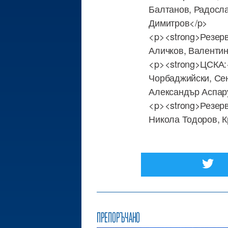
Балтанов, Радосла
Димитров</p>
<p><strong>Резерв
Аличков, Валентин
<p><strong>ЦСКА:<
Чорбаджийски, Се
Александър Аспар
<p><strong>Резерв
Никола Тодоров, 
ПРЕПОРЪЧАНО