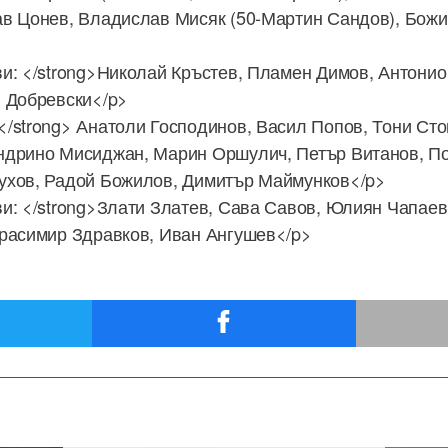
в Цонев, Владислав Мисяк (50-Мартин Сандов), Божи
и: </strong>Николай Кръстев, Пламен Димов, Антони
 Добревски</p>
/strong> Анатоли Господинов, Васил Попов, Тони Ст
ндрино Мисиджан, Марин Оршулич, Петър Витанов, П
ухов, Радой Божилов, Димитър Маймунков</p>
и: </strong>Злати Златев, Сава Савов, Юлиян Чапаев
Красимир Здравков, Иван Ангушев</p>