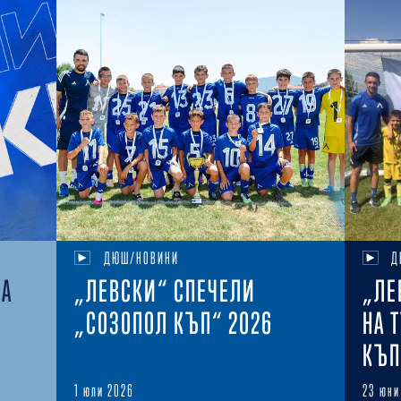
ДЮШ/НОВИНИ
Д
НА
„ЛЕВСКИ“ СПЕЧЕЛИ
„ЛЕ
„СОЗОПОЛ КЪП“ 2026
НА 
КЪП
1 юли 2026
23 юни