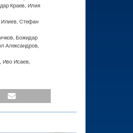
дар Краев, Илия
о Илиев, Стефан
оичков, Божидар
ол Александров,
, Иво Исаев,