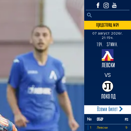
SEARCH BUTTON
Search
for:
предстоящ мач
07 август 2026г.
21:15ч.
19Ч. 37МИН.
ЛЕВСКИ
VS
ЛОКО ПД
Вземи билет
№
ОТБОР
PTS
1
Левски
9