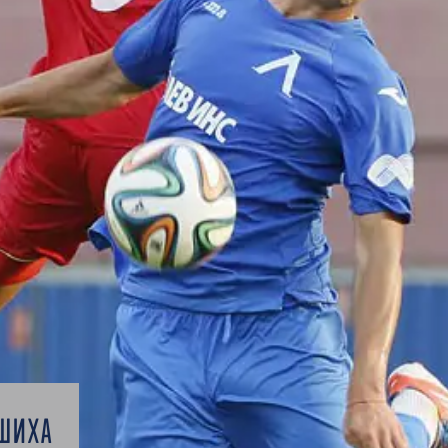
РШИХА