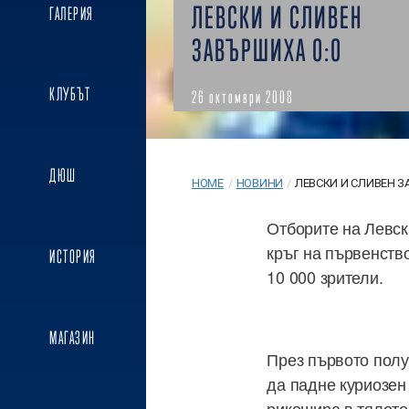
ЛЕВСКИ И СЛИВЕН
ГАЛЕРИЯ
ЗАВЪРШИХА 0:0
КЛУБЪТ
26 октомври 2008
ДЮШ
HOME
/
НОВИНИ
/
ЛЕВСКИ И СЛИВЕН З
Отборите на Левск
кръг на първенств
ИСТОРИЯ
10 000 зрители.
МАГАЗИН
През първото полу
да падне куриозен 
рикошира в тялото