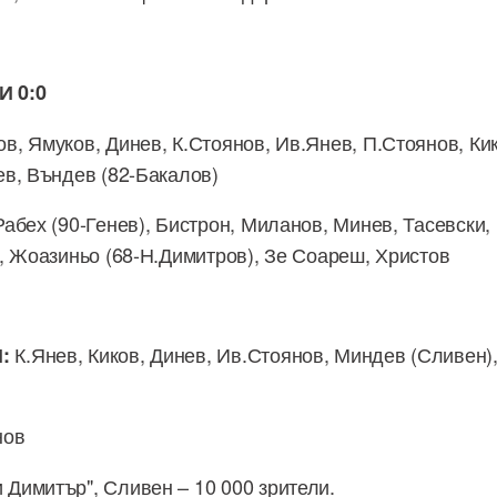
 0:0
, Ямуков, Динев, К.Стоянов, Ив.Янев, П.Стоянов, Кик
в, Въндев (82-Бакалов)
Рабех (90-Генев), Бистрон, Миланов, Минев, Тасевски,
, Жоазиньо (68-Н.Димитров), Зе Соареш, Христов
К.Янев, Киков, Динев, Ив.Стоянов, Миндев (Сливен)
:
нов
 Димитър", Сливен – 10 000 зрители.