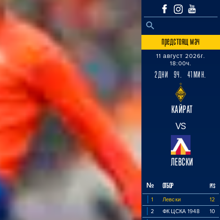
SEARCH BUTTON
Search
for:
предстоящ мач
11 август 2026г.
18:00ч.
2ДНИ 9Ч. 41МИН.
КАЙРАТ
VS
ЛЕВСКИ
№
ОТБОР
PTS
1
Левски
12
2
ФК ЦСКА 1948
10