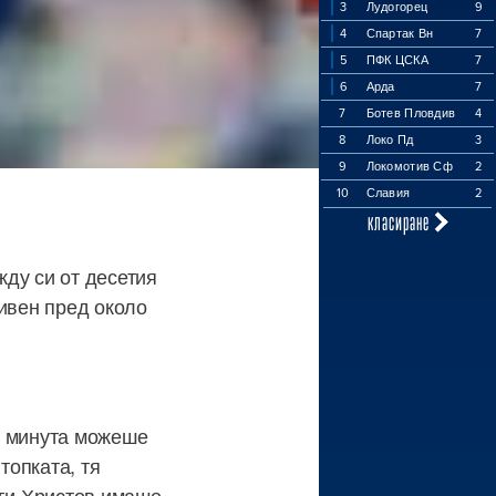
3
Лудогорец
9
4
Спартак Вн
7
5
ПФК ЦСКА
7
6
Арда
7
7
Ботев Пловдив
4
8
Локо Пд
3
9
Локомотив Сф
2
10
Славия
2
класиране
ду си от десетия
ливен пред около
а минута можеше
топката, тя
рги Христов имаше