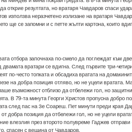
да открие резултата, но вратаря Чавдаров спаси удара
тов използва неразчетено излизане на вратаря Чавдар
ето ще се запомни и с петте жълти картона, които вди
вата отбора започнаха по-смело да поглеждат към две
 двамата вратари се вдигна. След първите три-четири
еят по-често топката и обсадиха вратата на домакинит
лезе на добра позиция отляво, но не уцели вратата. М
ше възможност отблизо да отбележи гол, но защитни
ията. В 79-та минута Георги Христов пропусна добро п
тата след пас на Зе Соареш. Пет минути преди края Да
от добра позиция да отбележи гол, но не уцели вратат
ие влезлия през второто полувреме Гаджев отправи 
то, спасен с вещина от Чавдаров.