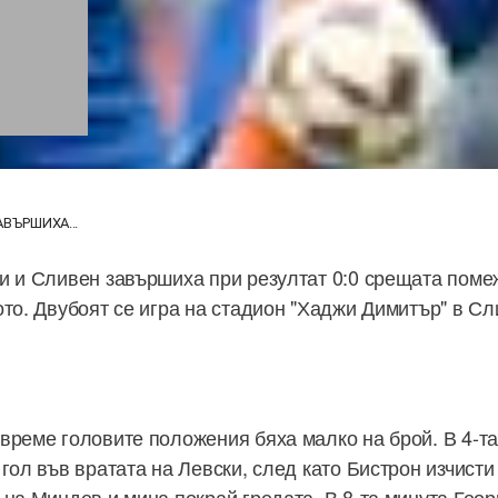
АВЪРШИХА...
и и Сливен завършиха при резултат 0:0 срещата помеж
ото. Двубоят се игра на стадион "Хаджи Димитър" в С
време головите положения бяха малко на брой. В 4-т
гол във вратата на Левски, след като Бистрон изчисти 
 на Миндев и мина покрай гредата. В 8-та минута Гео