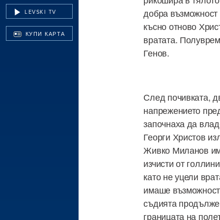
добра възможност 
LEVSKI TV
късно отново Хрис
КУПИ КАРТА
вратата. Полуврем
Генов.
След почивката, д
напрежението пред
започнаха да влад
Георги Христов из
Живко Миланов има
изчисти от голлин
като не уцели вра
имаше възможност 
съдията продължен
границата на поле