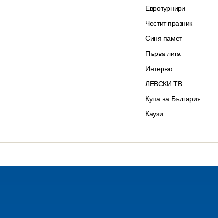
Евротурнири
Честит празник
Синя памет
Първа лига
Интервю
ЛЕВСКИ ТВ
Купа на България
Каузи