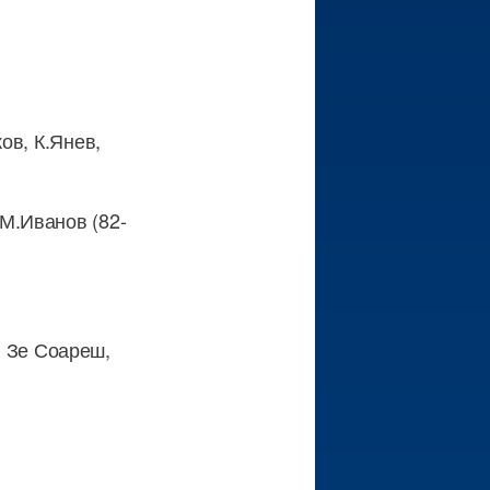
ов, К.Янев,
 М.Иванов (82-
, Зе Соареш,