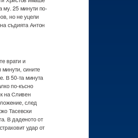
 му. 25 минути по-
ов, но не уцели
гна съдията Антон
те врати и
 минути, сините
е. В 50-та минута
алко по-късно
к на Сливен
оложение, след
рко Тасевски
а. В даденото от
страховит удар от