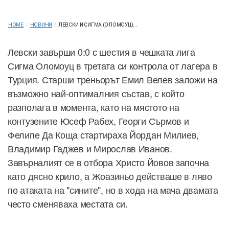
HOME
/
НОВИНИ
/
ЛЕВСКИ И СИГМА (ОЛОМОУЦ)...
Левски завърши 0:0 с шестия в чешката лига
Сигма Оломоуц в третата си контрола от лагера в
Турция. Старши треньорът Емил Велев заложи на
възможно най-оптималния състав, с който
разполага в момента, като на мястото на
контузените Юсеф Рабех, Георги Сърмов и
Фелипе Да Коща стартираха Йордан Милиев,
Владимир Гаджев и Мирослав Иванов.
Завърналият се в отбора Христо Йовов започна
като дясно крило, а Жоазиньо действаше в ляво
по атаката на "сините", но в хода на мача двамата
често сменяваха местата си.