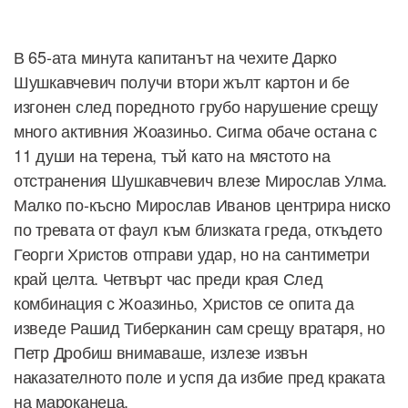
В 65-ата минута капитанът на чехите Дарко
Шушкавчевич получи втори жълт картон и бе
изгонен след поредното грубо нарушение срещу
много активния Жоазиньо. Сигма обаче остана с
11 души на терена, тъй като на мястото на
отстранения Шушкавчевич влезе Мирослав Улма.
Малко по-късно Мирослав Иванов центрира ниско
по тревата от фаул към близката греда, откъдето
Георги Христов отправи удар, но на сантиметри
край целта. Четвърт час преди края След
комбинация с Жоазиньо, Христов се опита да
изведе Рашид Тиберканин сам срещу вратаря, но
Петр Дробиш внимаваше, излезе извън
наказателното поле и успя да избие пред краката
на мароканеца.