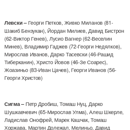
Георги Петков, Живко Миланов (81-
Левски –
Шакиб Бензукан), Йордан Милиев, Давид Бистрон
(62-Виктор Генев), Лусио Вагнер (62-Веселин
Минев), Владимир Гаджев (72-Георги Недялков),
Мирослав Иванов, Дарко Тасевски (46-Рашид
Тиберканин), Христо Йовов (46-Зе Соарес),
Жоазиньо (83-Иван Цачев), Георги Иванов (56-
Георги Христов)
Петр Дробиш, Томаш Нуц, Дарко
Сигма –
Шушкавчевич (65-Мирослав Улма), Алеш Шкерле,
Ладислав Онофрей, Марек Кашчак, Томаш
Хоржава, Мартин Долежал, Мелиньо, Давид