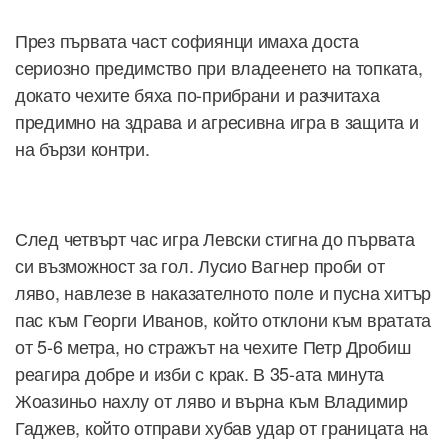
През първата част софиянци имаха доста
сериозно предимство при владеенето на топката,
докато чехите бяха по-прибрани и разчитаха
предимно на здрава и агресивна игра в защита и
на бързи контри.
След четвърт час игра Левски стигна до първата
си възможност за гол. Лусио Вагнер проби от
ляво, навлезе в наказателното поле и пусна хитър
пас към Георги Иванов, който отклони към вратата
от 5-6 метра, но стражът на чехите Петр Дробиш
реагира добре и изби с крак. В 35-ата минута
Жоазиньо нахлу от ляво и върна към Владимир
Гаджев, който отправи хубав удар от границата на