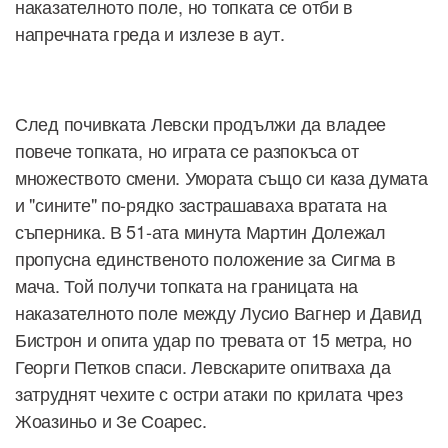
наказателното поле, но топката се отби в
напречната греда и излезе в аут.
След почивката Левски продължи да владее
повече топката, но играта се разпокъса от
множеството смени. Умората също си каза думата
и "сините" по-рядко застрашаваха вратата на
съперника. В 51-ата минута Мартин Долежал
пропусна единственото положение за Сигма в
мача. Той получи топката на границата на
наказателното поле между Лусио Вагнер и Давид
Бистрон и опита удар по тревата от 15 метра, но
Георги Петков спаси. Левскарите опитваха да
затруднят чехите с остри атаки по крилата чрез
Жоазиньо и Зе Соарес.