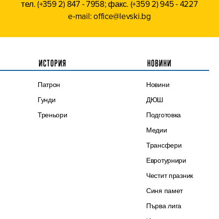
тел. (+359 2) 847 - 7958; факс. (+359 2) 945 - 4227
e-mail: office@levski.bg
ИСТОРИЯ
НОВИНИ
Патрон
Новини
Гунди
ДЮШ
Треньори
Подготовка
Медии
Трансфери
Евротурнири
Честит празник
Синя памет
Първа лига