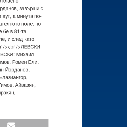
о класно
орданов, завърши с
 аут, а минута по-
ателното поле, но
 бе в 81-та
е, и след като
br /><br />ЛЕВСКИ
ЛЕВСКИ: Михаил
имов, Ромен Ели,
ян Йорданов,
Елазиангор,
Тимов, Айвазян,
иракян,