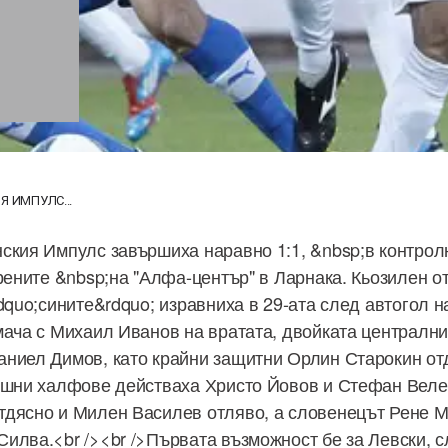
Я ИМПУЛС...
ския Импулс завършиха наравно 1:1, &nbsp;в контролн
ерените &nbsp;на "Алфа-център" в Ларнака. Кьозилен о
dquo;сините&rdquo; изравниха в 29-ата след автогол н
мача с Михаил Иванов на вратата, двойката централн
ниел Димов, като крайни защитни Орлин Старокин от
ешни халфове действаха Христо Йовов и Стефан Велев
дясно и Милен Василев отляво, а словенецът Рене М
илва.<br /><br />Първата възможност бе за Левски, сл