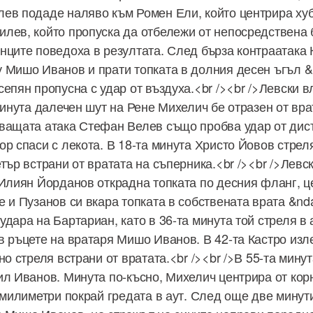
ев подаде наляво към Ромен Ели, който центрира ху
лев, който пропуска да отбележи от непосредствена б
нците поведоха в резултата. След бърза контраатака 
 Мишо Иванов и прати топката в долния десен ъгъл &n
сепян пропусна с удар от въздуха.<br /><br />Левски 
минута далечен шут на Рене Михелич бе отразен от вра
ващата атака Стефан Велев също пробва удар от дист
ор спаси с лекота. В 18-та минута Христо Йовов стрел
тър встрани от вратата на съперника.<br /><br />Левск
 Илиян Йорданов открадна топката по десния фланг, ц
 и Пузанов си вкара топката в собствената врата &ndas
дара на Бартариан, като в 36-та минута той стреля в а
в ръцете на вратаря Мишо Иванов. В 42-та Кастро изл
но стреля встрани от вратата.<br /><br />В 55-та мину
ил Иванов. Минута по-късно, Михелич центрира от ко
а милиметри покрай гредата в аут. След още две минут