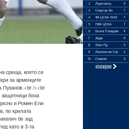
2
Лудогорец
9
3
Спартак Вн
7
4
ФК ЦСКА 1948
7
5
ПФК ЦСКА
7
6
Ботев Пловдив
4
7
Арда
4
8
Локо Пд
3
9
Локомотив Сф
2
10
Славия
2
класиране
а среща, която се
ткри за арменците
а Пузанов.<br /><br
и защитници бяха
дясно и Ромен Ели
, по крилата
ихелич бе зад
ед като в 3-та