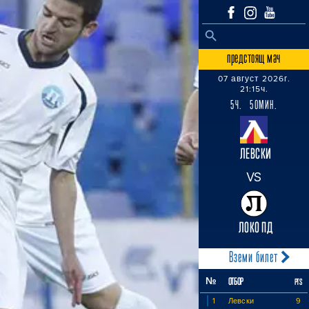
SEARCH BUTTON
Search
for:
предстоящ мач
07 август 2026г.
21:15ч.
5Ч. 50МИН.
ЛЕВСКИ
VS
ЛОКО ПД
Вземи билет
№
ОТБОР
PTS
1
Левски
9