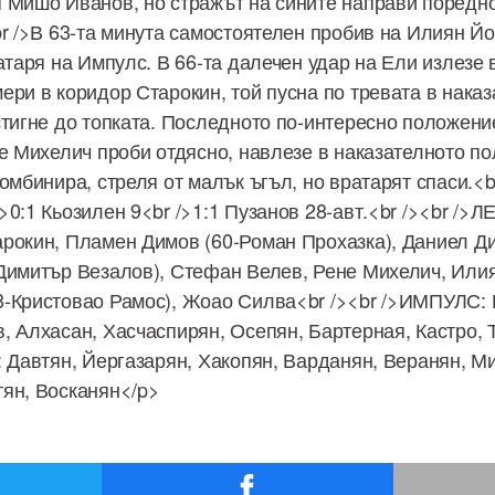
 Мишо Иванов, но стражът на сините направи поредн
br />В 63-та минута самостоятелен пробив на Илиян Й
атаря на Импулс. В 66-та далечен удар на Ели излезе в
ери в коридор Старокин, той пусна по тревата в наказ
стигне до топката. Последното по-интересно положение
е Михелич проби отдясно, навлезе в наказателното пол
комбинира, стреля от малък ъгъл, но вратарят спаси.<
>0:1 Кьозилен 9<br />1:1 Пузанов 28-авт.<br /><br />
рокин, Пламен Димов (60-Роман Прохазка), Даниел Д
Димитър Везалов), Стефан Велев, Рене Михелич, Или
-Кристовао Рамос), Жоао Силва<br /><br />ИМПУЛС: 
, Алхасан, Хасчаспирян, Осепян, Бартерная, Кастро, 
: Давтян, Йергазарян, Хакопян, Варданян, Веранян, М
ян, Восканян</p>