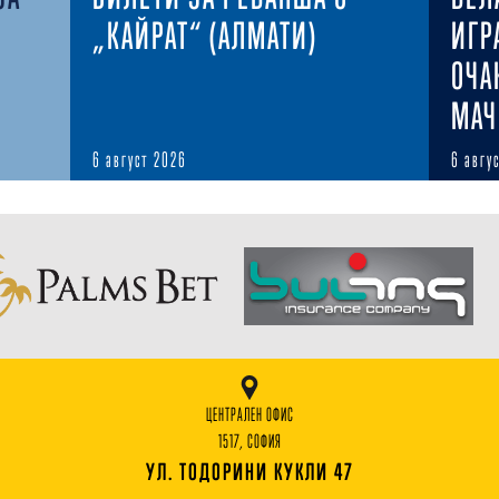
„КАЙРАТ“ (АЛМАТИ)
ИГР
ОЧА
МАЧ
6 август 2026
6 авгу
ЦЕНТРАЛЕН ОФИС
1517, СОФИЯ
УЛ. ТОДОРИНИ КУКЛИ 47