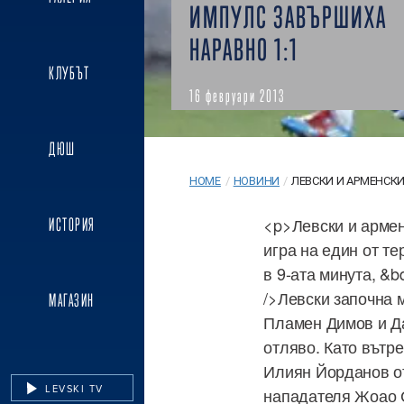
ИМПУЛС ЗАВЪРШИХА
НАРАВНО 1:1
КЛУБЪТ
16 февруари 2013
ДЮШ
HOME
/
НОВИНИ
/
ЛЕВСКИ И АРМЕНСКИ
<p>Левски и армен
ИСТОРИЯ
игра на един от т
в 9-ата минута, &b
/>Левски започна 
МАГАЗИН
Пламен Димов и Да
отляво. Като вътр
Илиян Йорданов от
LEVSKI TV
нападателя Жоао С