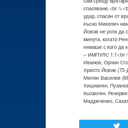
сам срещу вратаря
спасяване.<br /><
удар, спасен от вр
късно Михелич нам
Йовов не успя да 
минута, когато Рен
нямаше с кого да 
– ИМПУЛС 1:1<br /
Иванов, Орлин Ста
Христо Йовов (73-
Милен Василев (68
Хишханян, Пузанов
Кьозилен. Резерви
Мадриченко, Сахат