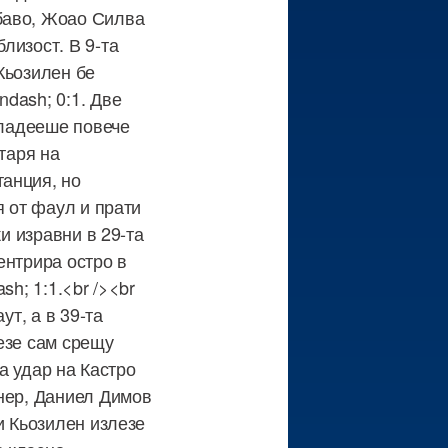
баво, Жоао Силва
лизост. В 9-та
Кьозилен бе
dash; 0:1. Две
владееше повече
таря на
анция, но
я от фаул и прати
и изравни в 29-та
ентрира остро в
h; 1:1.<br /><br
ут, а в 39-та
езе сам срещу
та удар на Кастро
рнер, Даниел Димов
и Кьозилен излезе