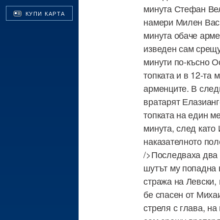
минута Стефан Вел
КУПИ КАРТА
намери Милен Васи
минута обаче арме
изведен сам срещу
минути по-късно О
топката и в 12-та 
арменците. В след
вратарят Елазианг
топката на един ме
минута, след като
наказателното поле
/>Последваха два у
шутът му попадна 
стража на Левски, 
бе спасен от Миха
стреля с глава, н