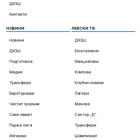
ДЮШ
Контакти
НОВИНИ
ЛЕВСКИ ТВ
Новини
ДЮШ
ДЮШ
Ексклузивно
Подготовка
Инициативи
Медии
Клипове
Трансфери
Клубни новини
Евротурнири
Лагери
Честит празник
Мачове
Синя памет
Сектор „Б“
Първа лига
Трансфери
Интервю
Шампионат