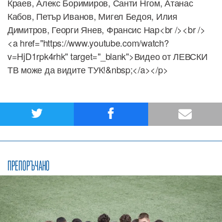
Краев, Алекс Боримиров, Санти Нгом, Атанас
Кабов, Петър Иванов, Мигел Бедоя, Илия
Димитров, Георги Янев, Франсис Нар<br /><br />
<a href="https://www.youtube.com/watch?
v=HjD1rpk4rhk" target="_blank">Видео от ЛЕВСКИ
ТВ може да видите ТУК!&nbsp;</a></p>
ПРЕПОРЪЧАНО