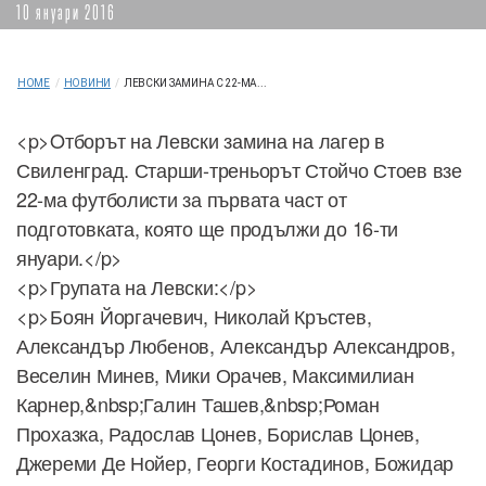
10 януари 2016
HOME
/
НОВИНИ
/
ЛЕВСКИ ЗАМИНА С 22-МА...
<p>Oтборът на Левски замина на лагер в
Свиленград. Старши-треньорът Стойчо Стоев взе
22-ма футболисти за първата част от
подготовката, която ще продължи до 16-ти
януари.</p>
<p>Групата на Левски:</p>
<p>Боян Йоргачевич, Николай Кръстев,
Александър Любенов, Александър Александров,
Веселин Минев, Мики Орачев, Максимилиан
Карнер,&nbsp;Галин Ташев,&nbsp;Роман
Прохазка, Радослав Цонев, Борислав Цонев,
Джереми Де Нойер, Георги Костадинов, Божидар