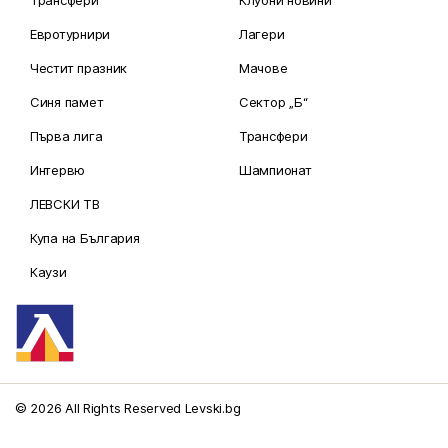
Трансфери
Клубни новини
Евротурнири
Лагери
Честит празник
Мачове
Синя памет
Сектор „Б“
Първа лига
Трансфери
Интервю
Шампионат
ЛЕВСКИ ТВ
Купа на България
Каузи
© 2026 All Rights Reserved Levski.bg