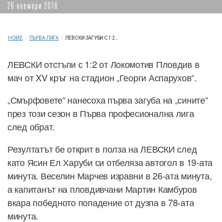
26 ноември 2016
HOME
/
ПЪРВА ЛИГА
/
ЛЕВСКИ ЗАГУБИ С 1:2...
ЛЕВСКИ отстъпи с 1:2 от Локомотив Пловдив в
мач от XV кръг на стадион „Георги Аспарухов“.
„Смърфовете“ нанесоха първа загуба на „сините“
през този сезон в Първа професионална лига
след обрат.
Резултатът бе открит в полза на ЛЕВСКИ след
като Ясин Ел Харуби си отбеляза автогол в 19-ата
минута. Веселин Марчев изравни в 26-ата минута,
а капитанът на пловдивчани Мартин Камбуров
вкара победното попадение от дузпа в 78-ата
минута.