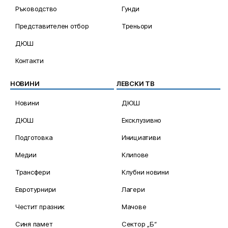
Ръководство
Гунди
Представителен отбор
Треньори
ДЮШ
Контакти
НОВИНИ
ЛЕВСКИ ТВ
Новини
ДЮШ
ДЮШ
Ексклузивно
Подготовка
Инициативи
Медии
Клипове
Трансфери
Клубни новини
Евротурнири
Лагери
Честит празник
Мачове
Синя памет
Сектор „Б“