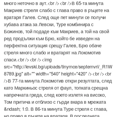
много неточно в аут.<br /><br />В 65-та минута
Макриев стреля слабо с глава право в ръцете на
вратаря Галев. След още пет минути се получи
хубава атака за Левски, Туре комбинира с
Божинов, той подаде към Макриев, а той на свой
ред продължи към Брю, който бе изведен на
перфектна ситуация срещу Галев, Брю обаче
стреля много слабо и вратарят на Локомотив
спаси.<br /><br /><img
src="http://levski.bg/uploads/tinymce/septemvri/_R1W
8789.jpg" alt="" width="540" height="420" /><br /><br
/>В 77-та минута Локомотив откри резултата, след
като Маркиньос стреля от фаул, топката срещна
напречната греда, след което излетя на високо,
Том притича и отблизо с гърди вкара в мрежата
&ndash; 1:0. В 86-та минута Туре стреля с глава,
но право в ръцете на вратаря. В последната