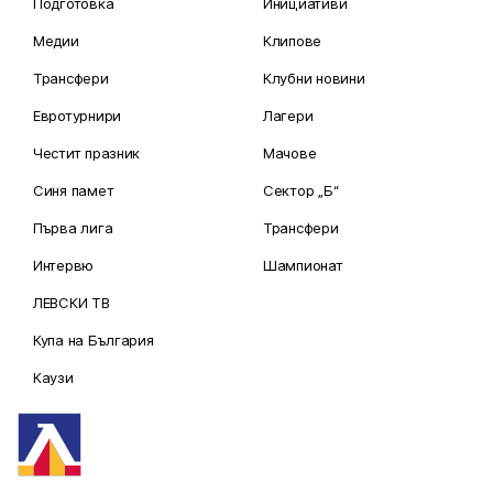
Подготовка
Инициативи
Медии
Клипове
Трансфери
Клубни новини
Евротурнири
Лагери
Честит празник
Мачове
Синя памет
Сектор „Б“
Първа лига
Трансфери
Интервю
Шампионат
ЛЕВСКИ ТВ
Купа на България
Каузи