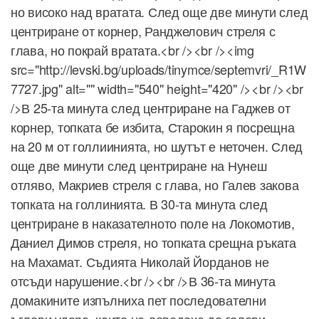
но високо над вратата. След още две минути след
центриране от корнер, Ранджелович стреля с
глава, но покрай вратата.<br /><br /><img
src="http://levski.bg/uploads/tinymce/septemvri/_R1W
7727.jpg" alt="" width="540" height="420" /><br /><br
/>В 25-та минута след центриране на Гаджев от
корнер, топката бе избита, Старокин я посрещна
на 20 м от голлиинията, но шутът е неточен. След
още две минути след центриране на Нунеш
отляво, Макриев стреля с глава, но Галев закова
топката на голлинията. В 30-та минута след
центриране в наказателното поле на Локомотив,
Даниел Димов стреля, но топката срещна ръката
на Махамат. Съдията Николай Йорданов не
отсъди нарушение.<br /><br />В 36-та минута
домакините изпълниха пет последователни