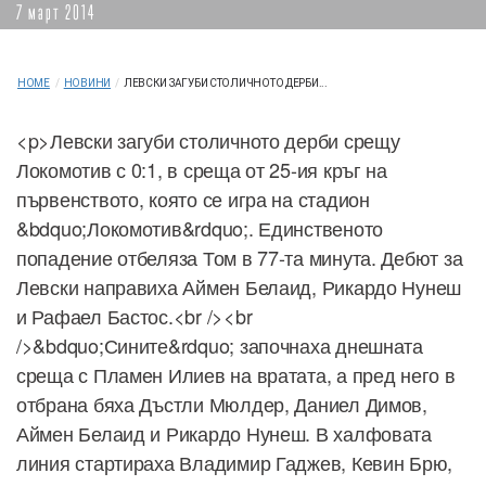
7 март 2014
HOME
/
НОВИНИ
/
ЛЕВСКИ ЗАГУБИ СТОЛИЧНОТО ДЕРБИ...
<p>Левски загуби столичното дерби срещу
Локомотив с 0:1, в среща от 25-ия кръг на
първенството, която се игра на стадион
&bdquo;Локомотив&rdquo;. Единственото
попадение отбеляза Том в 77-та минута. Дебют за
Левски направиха Аймен Белаид, Рикардо Нунеш
и Рафаел Бастос.<br /><br
/>&bdquo;Сините&rdquo; започнаха днешната
среща с Пламен Илиев на вратата, а пред него в
отбрана бяха Дъстли Мюлдер, Даниел Димов,
Аймен Белаид и Рикардо Нунеш. В халфовата
линия стартираха Владимир Гаджев, Кевин Брю,