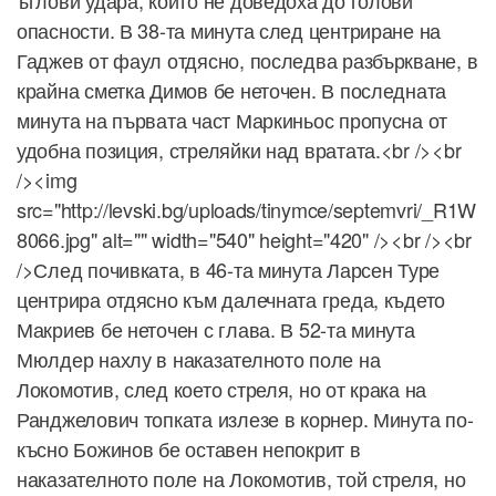
ъглови удара, които не доведоха до голови
опасности. В 38-та минута след центриране на
Гаджев от фаул отдясно, последва разбъркване, в
крайна сметка Димов бе неточен. В последната
минута на първата част Маркиньос пропусна от
удобна позиция, стреляйки над вратата.<br /><br
/><img
src="http://levski.bg/uploads/tinymce/septemvri/_R1W
8066.jpg" alt="" width="540" height="420" /><br /><br
/>След почивката, в 46-та минута Ларсен Туре
центрира отдясно към далечната греда, където
Макриев бе неточен с глава. В 52-та минута
Мюлдер нахлу в наказателното поле на
Локомотив, след което стреля, но от крака на
Ранджелович топката излезе в корнер. Минута по-
късно Божинов бе оставен непокрит в
наказателното поле на Локомотив, той стреля, но