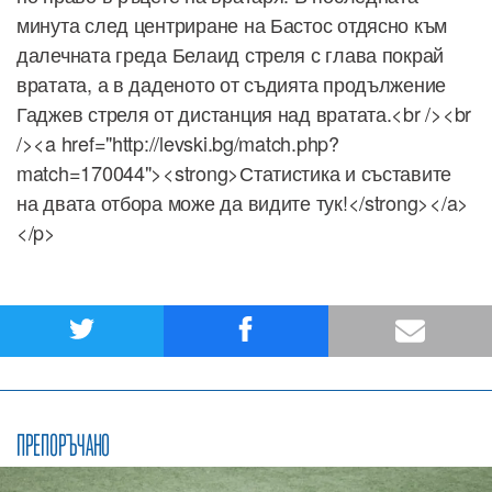
минута след центриране на Бастос отдясно към
далечната греда Белаид стреля с глава покрай
вратата, а в даденото от съдията продължение
Гаджев стреля от дистанция над вратата.<br /><br
/><a href="http://levski.bg/match.php?
match=170044"><strong>Статистика и съставите
на двата отбора може да видите тук!</strong></a>
</p>
ПРЕПОРЪЧАНО