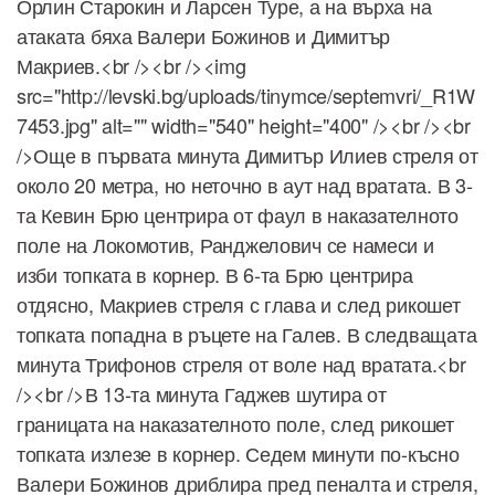
Орлин Старокин и Ларсен Туре, а на върха на
атаката бяха Валери Божинов и Димитър
Макриев.<br /><br /><img
src="http://levski.bg/uploads/tinymce/septemvri/_R1W
7453.jpg" alt="" width="540" height="400" /><br /><br
/>Още в първата минута Димитър Илиев стреля от
около 20 метра, но неточно в аут над вратата. В 3-
та Кевин Брю центрира от фаул в наказателното
поле на Локомотив, Ранджелович се намеси и
изби топката в корнер. В 6-та Брю центрира
отдясно, Макриев стреля с глава и след рикошет
топката попадна в ръцете на Галев. В следващата
минута Трифонов стреля от воле над вратата.<br
/><br />В 13-та минута Гаджев шутира от
границата на наказателното поле, след рикошет
топката излезе в корнер. Седем минути по-късно
Валери Божинов дриблира пред пеналта и стреля,