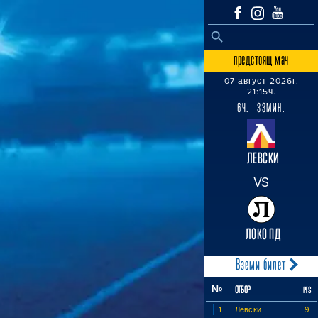
SEARCH BUTTON
Search
for:
предстоящ мач
07 август 2026г.
21:15ч.
6Ч. 33МИН.
ЛЕВСКИ
VS
ЛОКО ПД
Вземи билет
№
ОТБОР
PTS
1
Левски
9