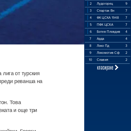
2
Лудогорец
9
3
Спартак Вн
7
4
ФК ЦСКА 1948
7
5
ПФК ЦСКА
7
6
Ботев Пловдив
4
7
Арда
4
8
Локо Пд
3
9
Локомотив Сф
2
10
Славия
2
класиране
лига от турския
 преди реванша на
тон. Това
вката и още три
жийски, Георги