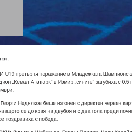
СИ...
И U19 претърпя поражение в Младежката Шампионска 
дион „Кемал Ататюрк“ в Измир „сините“ загубиха с 0:5
омври.
 Георги Недялков беше изгонен с директен червен кар
ващото се до края на двубоя и с два гола преди почи
 се поздравиха с победа.
Димитър Шейтанов, Георги Павлов, Иван Калайд