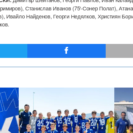
СКИ:
римиров), Станислав Иванов (75′-Сонер Полат), Атанас
), Ивайло Найденов, Георги Недялков, Християн Бор
ков.