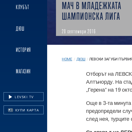
МАЧ В МЛАДЕЖКАТА
КЛУБЪТ
ШАМПИОНСКА ЛИГА
ДЮШ
28 септември 2016
ИСТОРИЯ
HOME
/
ДЮШ
/
ЛЕВСКИ ЗАГУБИ ПЪРВИЯ 
МАГАЗИН
Отборът на ЛЕВСК
Алтънорду. На ста
„Герена“ на 19 окт
LEVSKI TV
Още в 3-та минута
предопредели случ
КУПИ КАРТА
след нея, турците