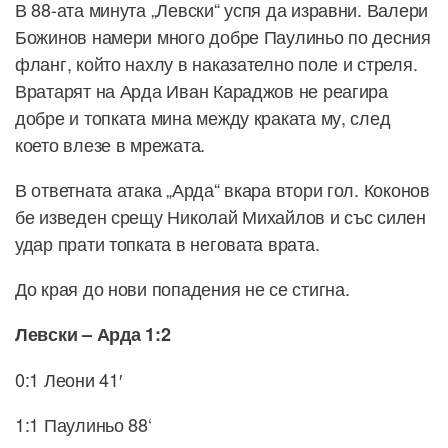
В 88-ата минута „Левски“ успя да изравни. Валери
Божинов намери много добре Паулиньо по десния
фланг, който нахлу в наказателно поле и стреля.
Вратарят на Арда Иван Караджов не реагира
добре и топката мина между краката му, след
което влезе в мрежата.
В ответната атака „Арда“ вкара втори гол. Коконов
бе изведен срещу Николай Михайлов и със силен
удар прати топката в неговата врата.
До края до нови попадения не се стигна.
Левски – Арда 1:2
0:1 Леони 41′
1:1 Паулиньо 88‘