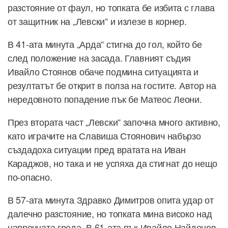
разстояние от фаул, но топката бе избита с глава
от защитник на „Левски“ и излезе в корнер.
В 41-ата минута „Арда“ стигна до гол, който бе
след положение на засада. Главният съдия
Ивайло Стоянов обаче подмина ситуацията и
резултатът бе открит в полза на гостите. Автор на
нередовното попадение пък бе Матеос Леони.
През втората част „Левски“ започна много активно,
като играчите на Славиша Стоянович набързо
създадоха ситуации пред вратата на Иван
Караджов, но така и не успяха да стигнат до нещо
по-опасно.
В 57-ата минута Здравко Димитров опита удар от
далечно разстояние, но топката мина високо над
напречната греда. В 61-ата пък Ивайло Найденов