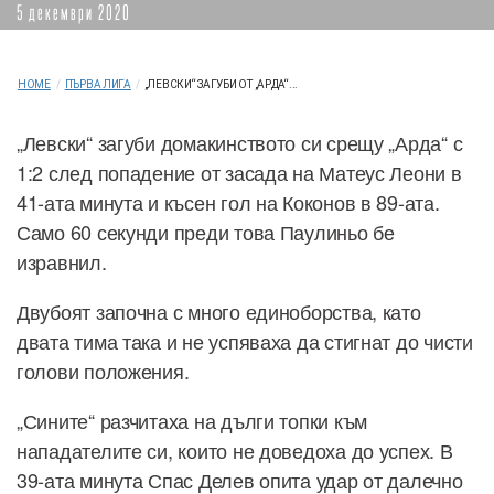
5 декември 2020
HOME
/
ПЪРВА ЛИГА
/
„ЛЕВСКИ“ ЗАГУБИ ОТ „АРДА“...
„Левски“ загуби домакинството си срещу „Арда“ с
1:2 след попадение от засада на Матеус Леони в
41-ата минута и късен гол на Коконов в 89-ата.
Само 60 секунди преди това Паулиньо бе
изравнил.
Двубоят започна с много единоборства, като
двата тима така и не успяваха да стигнат до чисти
голови положения.
„Сините“ разчитаха на дълги топки към
нападателите си, които не доведоха до успех. В
39-ата минута Спас Делев опита удар от далечно