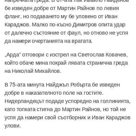
бе изведен добре от Мартин Райнов по левия
фланг, но подаването му бе уловено от Иван
Караджов. Малко по-късно Димитров опита удар
от далечно състояние от фаул, но отново не успя
да намери очертанията на вратата.
„Арда“ отговори с изстрел на Светослав Ковачев,
който обаче мина покрай лявата странична греда
на Николай Михайлов.
В 75-ата минута Найджъл Робърта бе изведен
добре в наказателното поле на гостите.
Нидерландецът подаде успоредно на голлинията,
като топката стигна до Мартин Райнов, но той не
успя да намери свой съотборник и Иван Караджов
улови.