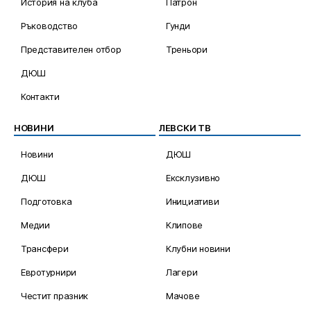
История на клуба
Патрон
Ръководство
Гунди
Представителен отбор
Треньори
ДЮШ
Контакти
НОВИНИ
ЛЕВСКИ ТВ
Новини
ДЮШ
ДЮШ
Ексклузивно
Подготовка
Инициативи
Медии
Клипове
Трансфери
Клубни новини
Евротурнири
Лагери
Честит празник
Мачове