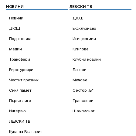
НОВИНИ
ЛЕВСКИ ТВ
Новини
ДЮШ
ДЮШ
Ексклузивно
Подготовка
Инициативи
Медии
Клипове
Трансфери
Клубни новини
Евротурнири
Лагери
Честит празник
Мачове
Синя памет
Сектор „Б“
Първа лига
Трансфери
Интервю
Шампионат
ЛЕВСКИ ТВ
Купа на България