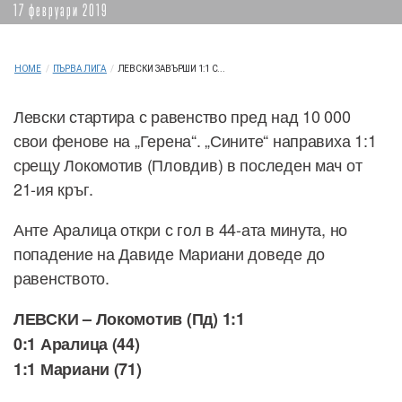
17 февруари 2019
HOME
/
ПЪРВА ЛИГА
/
ЛЕВСКИ ЗАВЪРШИ 1:1 С...
Левски стартира с равенство пред над 10 000
свои фенове на „Герена“. „Сините“ направиха 1:1
срещу Локомотив (Пловдив) в последен мач от
21-ия кръг.
Анте Аралица откри с гол в 44-ата минута, но
попадение на Давиде Мариани доведе до
равенството.
ЛЕВСКИ – Локомотив (Пд) 1:1
0:1 Аралица (44)
1:1 Мариани (71)