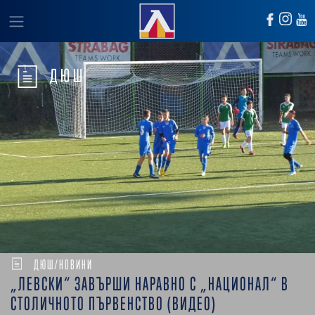
ДЮШ
ДЮШ/НОВИНИ
„ЛЕВСКИ“ ЗАВЪРШИ НАРАВНО С „НАЦИОНАЛ“ В
СТОЛИЧНОТО ПЪРВЕНСТВО (ВИДЕО)