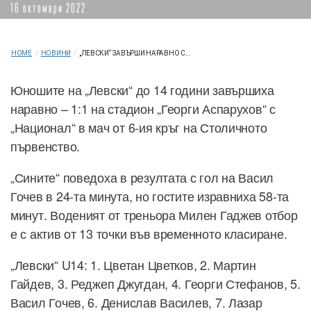
16 октомври 2022
HOME
/
НОВИНИ
/
„ЛЕВСКИ“ ЗАВЪРШИ НАРАВНО С...
Юношите на „Левски“ до 14 години завършиха
наравно – 1:1 на стадион „Георги Аспарухов“ с
„Национал“ в мач от 6-ия кръг на Столичното
първенство.
„Сините“ поведоха в резултата с гол на Васил
Гочев в 24-та минута, но гостите изравниха 58-та
минут. Воденият от треньора Милен Гаджев отбор
е с актив от 13 точки във временното класиране.
„Левски“ U14: 1. Цветан Цветков, 2. Мартин
Гайдев, 3. Реджеп Джугдан, 4. Георги Стефанов, 5.
Васил Гочев, 6. Денислав Василев, 7. Лазар