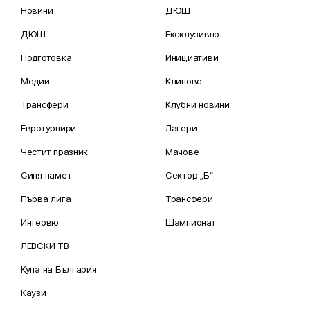
Новини
ДЮШ
ДЮШ
Ексклузивно
Подготовка
Инициативи
Медии
Клипове
Трансфери
Клубни новини
Евротурнири
Лагери
Честит празник
Мачове
Синя памет
Сектор „Б“
Първа лига
Трансфери
Интервю
Шампионат
ЛЕВСКИ ТВ
Купа на България
Каузи