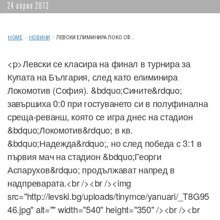
24 април 2013
HOME
/
НОВИНИ
/
ЛЕВСКИ ЕЛИМИНИРА ЛОКО СФ...
<p>Левски се класира на финал в турнира за
Купата на България, след като елиминира
Локомотив (София). &bdquo;Сините&rdquo;
завършиха 0:0 при гостуването си в полуфинална
среща-реванш, която се игра днес на стадион
&bdquo;Локомотив&rdquo; в кв.
&bdquo;Надежда&rdquo;, но след победа с 3:1 в
първия мач на стадион &bdquo;Георги
Аспарухов&rdquo; продължават напред в
надпреварата.<br /><br /><img
src="http://levski.bg/uploads/tinymce/yanuari/_T8G95
46.jpg" alt="" width="540" height="350" /><br /><br