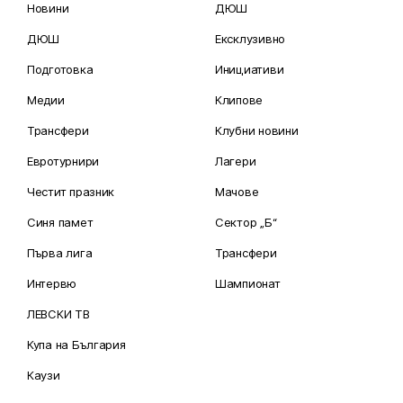
Новини
ДЮШ
ДЮШ
Ексклузивно
Подготовка
Инициативи
Медии
Клипове
Трансфери
Клубни новини
Евротурнири
Лагери
Честит празник
Мачове
Синя памет
Сектор „Б“
Първа лига
Трансфери
Интервю
Шампионат
ЛЕВСКИ ТВ
Купа на България
Каузи