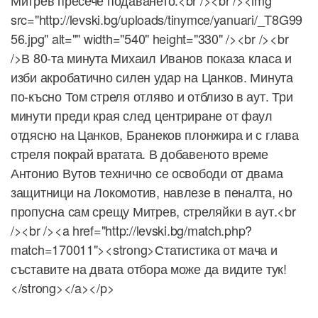
Митрев пресече подаването.<br /><br /><img
src="http://levski.bg/uploads/tinymce/yanuari/_T8G99
56.jpg" alt="" width="540" height="330" /><br /><br
/>В 80-та минута Михаил Иванов показа класа и
изби акробатично силен удар на Цанков. Минута
по-късно Том стреля отляво и отблизо в аут. Три
минути преди края след центриране от фаул
отдясно на Цанков, Бранеков плонжира и с глава
стреля покрай вратата. В добавеното време
Антонио Вутов технично се освободи от двама
защитници на Локомотив, навлезе в пеналта, но
пропусна сам срещу Митрев, стреляйки в аут.<br
/><br /><a href="http://levski.bg/match.php?
match=170011"><strong>Статистика от мача и
съставите на двата отбора може да видите тук!
</strong></a></p>