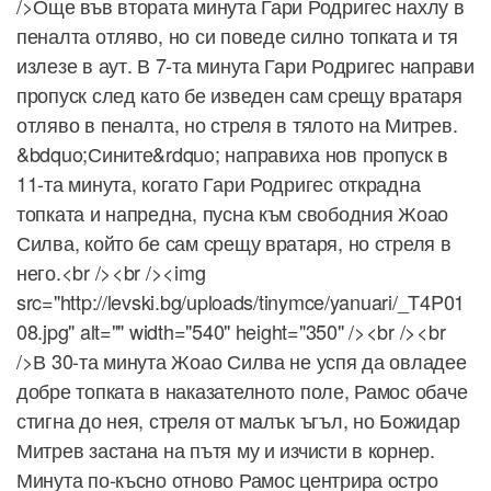
/>Още във втората минута Гари Родригес нахлу в
пеналта отляво, но си поведе силно топката и тя
излезе в аут. В 7-та минута Гари Родригес направи
пропуск след като бе изведен сам срещу вратаря
отляво в пеналта, но стреля в тялото на Митрев.
&bdquo;Сините&rdquo; направиха нов пропуск в
11-та минута, когато Гари Родригес открадна
топката и напредна, пусна към свободния Жоао
Силва, който бе сам срещу вратаря, но стреля в
него.<br /><br /><img
src="http://levski.bg/uploads/tinymce/yanuari/_T4P01
08.jpg" alt="" width="540" height="350" /><br /><br
/>В 30-та минута Жоао Силва не успя да овладее
добре топката в наказателното поле, Рамос обаче
стигна до нея, стреля от малък ъгъл, но Божидар
Митрев застана на пътя му и изчисти в корнер.
Минута по-късно отново Рамос центрира остро