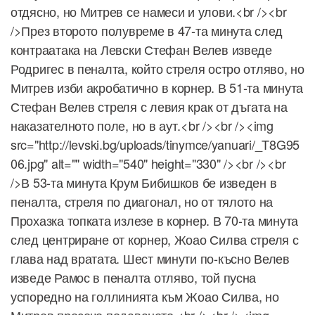
отдясно, но Митрев се намеси и улови.<br /><br
/>През второто полувреме в 47-та минута след
контраатака на Левски Стефан Велев изведе
Родригес в пеналта, който стреля остро отляво, но
Митрев изби акробатично в корнер. В 51-та минута
Стефан Велев стреля с левия крак от дъгата на
наказателното поле, но в аут.<br /><br /><img
src="http://levski.bg/uploads/tinymce/yanuari/_T8G95
06.jpg" alt="" width="540" height="330" /><br /><br
/>В 53-та минута Крум Бибишков бе изведен в
пеналта, стреля по диагонал, но от тялото на
Прохазка топката излезе в корнер. В 70-та минута
след центриране от корнер, Жоао Силва стреля с
глава над вратата. Шест минути по-късно Велев
изведе Рамос в пеналта отляво, той пусна
успоредно на голлинията към Жоао Силва, но