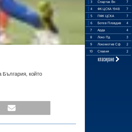
3
Спартак Вн
7
4
ФК ЦСКА 1948
7
5
ПФК ЦСКА
7
6
Ботев Пловдив
4
7
Арда
4
8
Локо Пд
3
9
Локомотив Сф
2
10
Славия
2
класиране
а България, който