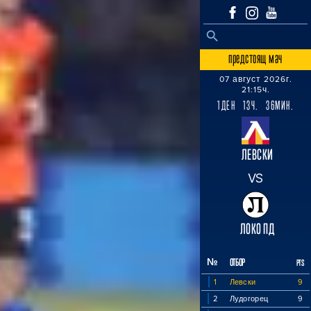
SEARCH BUTTON
Search
for:
предстоящ мач
07 август 2026г.
21:15ч.
1ДЕН 13Ч. 36МИН.
ЛЕВСКИ
VS
ЛОКО ПД
№
ОТБОР
PTS
1
Левски
9
2
Лудогорец
9