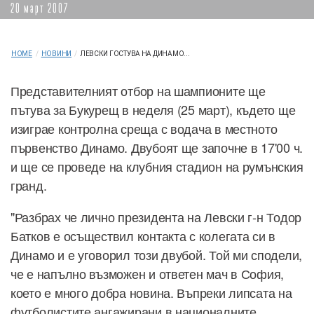
20 март 2007
HOME
/
НОВИНИ
/
ЛЕВСКИ ГОСТУВА НА ДИНАМО...
Представителният отбор на шампионите ще
пътува за Букурещ в неделя (25 март), където ще
изиграе контролна среща с водача в местното
първенство Динамо. Двубоят ще започне в 17'00 ч.
и ще се проведе на клубния стадион на румънския
гранд.
"Разбрах че лично президента на Левски г-н Тодор
Батков е осъществил контакта с колегата си в
Динамо и е уговорил този двубой. Той ми сподели,
че е напълно възможен и ответен мач в София,
което е много добра новина. Въпреки липсата на
футболистите ангажирани в националните