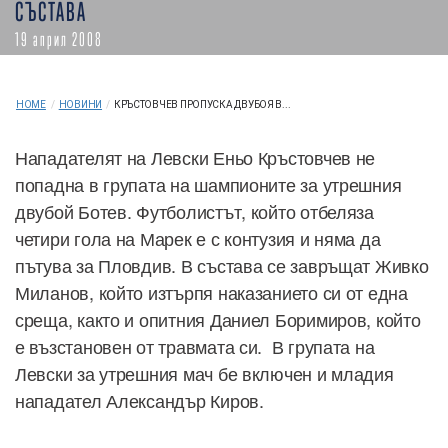
СЪСТАВА
19 април 2008
HOME
/
НОВИНИ
/
КРЪСТОВЧЕВ ПРОПУСКА ДВУБОЯ В...
Нападателят на Левски Еньо Кръстовчев не
попадна в групата на шампионите за утрешния
двубой Ботев. Футболистът, който отбеляза
четири гола на Марек е с контузия и няма да
пътува за Пловдив. В състава се завръщат Живко
Миланов, който изтърпя наказанието си от една
среща, както и опитния Даниел Боримиров, който
е възстановен от травмата си. В групата на
Левски за утрешния мач бе включен и младия
нападател Александър Киров.