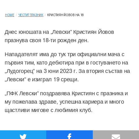
HOME
/
ЧЕСТИТ ПРАЗНИК
/
КРИСТИЯН ЙОВОВ НА 18
Днес юношата на „Левски“ Кристиян Йовов
празнува своя 18-ти рожден ден.
Нападателят има до тук три официални мача с
първия тим, като дебютира при в гостуването на
„Лудогорец“ на 3 юни 2023 г. За втория състав на
„Левски“ е изиграл 19 срещи.
„ПФК Левски“ поздравява Кристиян с празника и
му пожелава здраве, успешна кариера и много
щастливи мигове с любимия клуб.