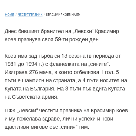
HOME
/
ЧЕСТИТ ПРАЗНИК
/
КРАСИМИР КОЕВ НА 59
Днес бившият бранител на „Левски“ Красимир
Коев празнува своя 59-ти рожден ден.
Коев има зад гърба си 13 сезона (в периода от
1981 до 1994 г.) с фланелката на „сините“.
Изиграва 276 мача, в които отбелязва 1 гол. 5
пъти е шампион на страната, а 4 пъти носител на
Купата на България. На 3 пъти пък вдига Купата
на Съветската армия.
ПФК „Левски“ честити празника на Красимир Коев
и му пожелава здраве, лични успехи и нови
щастливи мигове със „синия“ тим.