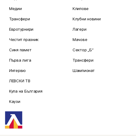
Медии
Клипове
Трансфери
Клубни новини
Евротурнири
Лагери
Честит празник
Мачове
Синя памет
Сектор „Б“
Първа лига
Трансфери
Интервю
Шампионат
ЛЕВСКИ ТВ
Купа на България
Каузи