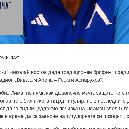
ИЧАТ
АЧИ ИМАТ...
ски“ Николай Костов даде традиционен брифинг преди 
тадион „Виваком Арена – Георги Аспарухов“.
био Лима, но няма как да започне мача, защото не е г
онов не е бил никога твърд титуляр, но в последните 
т да го видим. Дадохме почивка на Пламен след 5-те
че е време да се завърне на титулярната си позиция“, 
къснем серията от загуби. Футболистите са в добро н