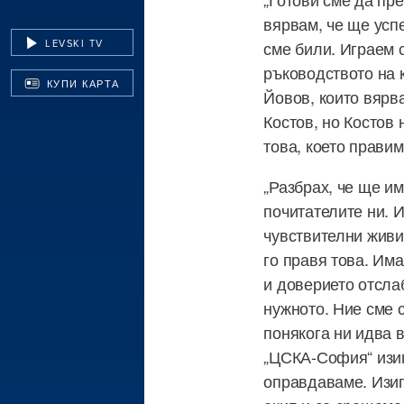
вярвам, че ще усп
LEVSKI TV
сме били. Играем с
ръководството на 
КУПИ КАРТА
Йовов, които вярва
Костов, но Костов 
това, което правим
„Разбрах, че ще им
почитателите ни. И
чувствителни живи
го правя това. Има
и доверието отсла
нужното. Ние сме 
понякога ни идва в
„ЦСКА-София“ изиг
оправдаваме. Изиг