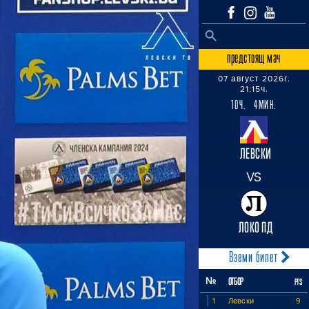
SEARCH BUTTON
Search
for:
предстоящ мач
07 август 2026г.
21:15ч.
10Ч. 4МИН.
ЛЕВСКИ
VS
ЛОКО ПД
Вземи билет
№
ОТБОР
PTS
1
Левски
9