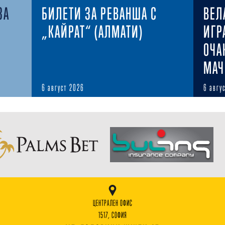
ЗА
БИЛЕТИ ЗА РЕВАНША С
ВЕЛ
„КАЙРАТ“ (АЛМАТИ)
ИГР
ОЧА
МАЧ
6 август 2026
6 авгу
ЦЕНТРАЛЕН ОФИС
1517, СОФИЯ