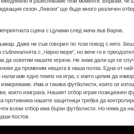
 ежедневно и разясняваме тези моменти. Вярвам, че щ
ледващия сезон „Левски“ ще бъде много различен отбор
 неприятната сцена с Цунами след мача във Варна.
ъжкар. Даже не съм говорил по този повод с него. Беш
в съблекалнята с „Черно море“, но вече го е преодоля
 за да осветим нашите играчи. Не знам дали ще се слу
ачове да променим нещата в наша полза. Една от най
е налагаме едно темпо на игра, с което целим да измо
е изморяваме. Има и такива футболисти, които се изто
ве, които изиграха. Нашият отбор играе позиционен фу
на противника нашите защитници трябва да контролир
очти всеки отбор има бързи футболисти. Но няма да н
ърши Костов.