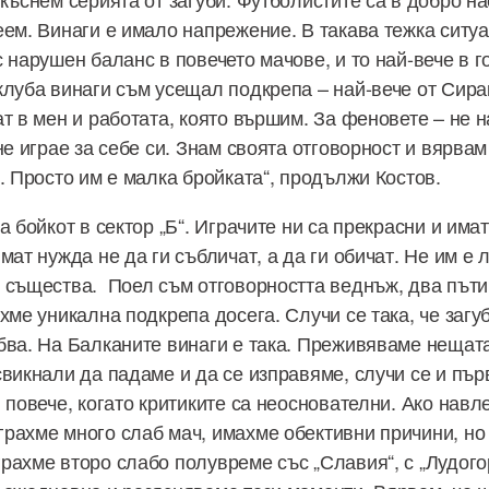
еем. Винаги е имало напрежение. В такава тежка ситу
 нарушен баланс в повечето мачове, и то най-вече в г
клуба винаги съм усещал подкрепа – най-вече от Сира
т в мен и работата, която вършим. За феновете – не н
не играе за себе си. Знам своята отговорност и вярвам
. Просто им е малка бройката“, продължи Костов.
а бойкот в сектор „Б“. Играчите ни са прекрасни и имат
мат нужда не да ги събличат, а да ги обичат. Не им е л
 същества. Поел съм отговорността веднъж, два пъти,
хме уникална подкрепа досега. Случи се така, че загу
бва. На Балканите винаги е така. Преживяваме нещата
свикнали да падаме и да се изправяме, случи се и пър
 повече, когато критиките са неоснователни. Ако навл
рахме много слаб мач, имахме обективни причини, но 
рахме второ слабо полувреме със „Славия“, с „Лудого