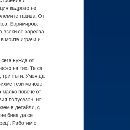
ация кадрово не
олемите такива. От
ков, Боримиров,
а всеки се харесва
 в моите играчи и
 сега нужда от
есно на тях. Те са
 три пъти. Умея да
бихме тези мачове
 малко повече от
вия полусезон, но
езем в детайли, с
не бива да се
рец“. Работим с