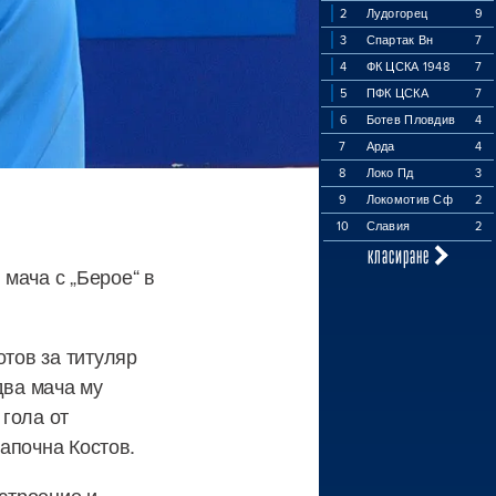
2
Лудогорец
9
3
Спартак Вн
7
4
ФК ЦСКА 1948
7
5
ПФК ЦСКА
7
6
Ботев Пловдив
4
7
Арда
4
8
Локо Пд
3
9
Локомотив Сф
2
10
Славия
2
класиране
мача с „Берое“ в
отов за титуляр
два мача му
 гола от
започна Костов.
астроение и