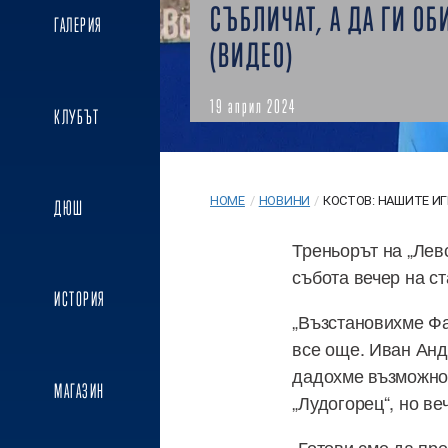
СЪБЛИЧАТ, А ДА ГИ ОБ
ГАЛЕРИЯ
(ВИДЕО)
19 април 2024
КЛУБЪТ
HOME
/
НОВИНИ
/
КОСТОВ: НАШИТЕ ИГР
ДЮШ
Треньорът на „Лев
събота вечер на с
ИСТОРИЯ
„Възстановихме Фа
все още. Иван Анд
дадохме възможнос
МАГАЗИН
„Лудогорец“, но ве
„Готови сме да пре