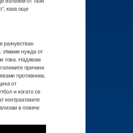
е излезем от тази
“, каза още
е разчувстван
л. Имаме нужда от
чи това. Надявам
-големите причини
ряваме противника,
щиха от
тбол и когато се
ат контраатаките
авлизам в повече