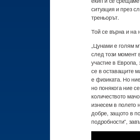
екип и се срещаме
ситуация и през с
треньорът.
Той се върна и на
„Цунами е голям м
след този момент 
участие в Европа,
се в оставащите м
е физиката. Но ни
но понякога ние с
количеството мачо
изнесем в полето 
добре, защото в п
подробности“, зав