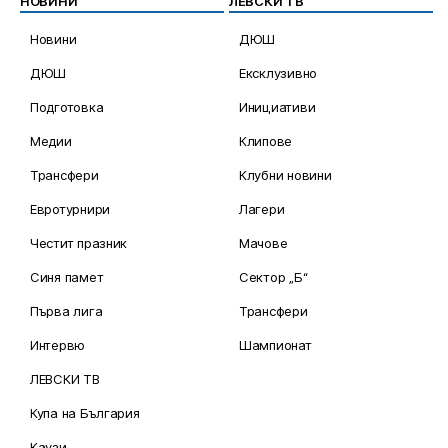
НОВИНИ
ЛЕВСКИ ТВ
Новини
ДЮШ
ДЮШ
Ексклузивно
Подготовка
Инициативи
Медии
Клипове
Трансфери
Клубни новини
Евротурнири
Лагери
Честит празник
Мачове
Синя памет
Сектор „Б“
Първа лига
Трансфери
Интервю
Шампионат
ЛЕВСКИ ТВ
Купа на България
Каузи