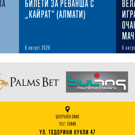
ЗА
БИЛЕТИ ЗА РЕВАНША С
ВЕЛ
„КАЙРАТ“ (АЛМАТИ)
ИГР
ОЧА
МАЧ
6 август 2026
6 авгу
ЦЕНТРАЛЕН ОФИС
1517, СОФИЯ
УЛ. ТОДОРИНИ КУКЛИ 47