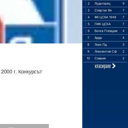
2
Лудогорец
9
3
Спартак Вн
7
4
ФК ЦСКА 1948
7
5
ПФК ЦСКА
7
6
Ботев Пловдив
4
7
Арда
4
8
Локо Пд
3
9
Локомотив Сф
2
10
Славия
2
класиране
2000 г. Конкурсът