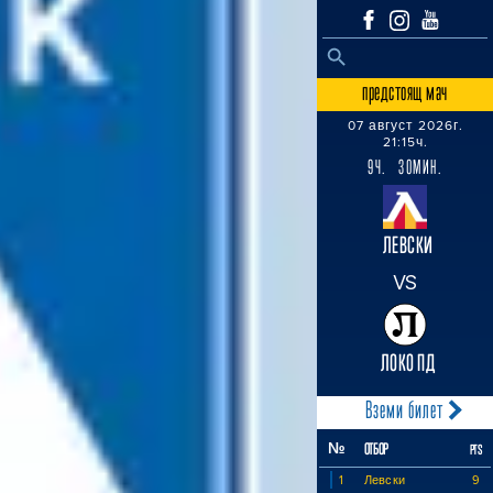
SEARCH BUTTON
Search
for:
предстоящ мач
07 август 2026г.
21:15ч.
9Ч. 30МИН.
ЛЕВСКИ
VS
ЛОКО ПД
Вземи билет
№
ОТБОР
PTS
1
Левски
9