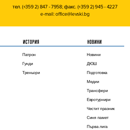
тел. (+359 2) 847 - 7958; факс. (+359 2) 945 - 4227
e-mail: office@levski.bg
ИСТОРИЯ
НОВИНИ
Патрон
Новини
Гунди
ДЮШ
Треньори
Подготовка
Медии
Трансфери
Евротурнири
Честит празник
Синя памет
Първа лига