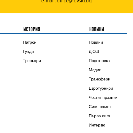
e-mail: office@levski.bg
ИСТОРИЯ
НОВИНИ
Патрон
Новини
Гунди
ДЮШ
Треньори
Подготовка
Медии
Трансфери
Евротурнири
Честит празник
Синя памет
Първа лига
Интервю