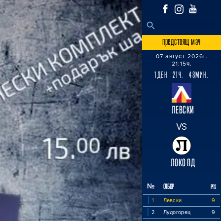
SEARCH BUTTON
Search
for:
предстоящ мач
07 август 2026г.
21:15ч.
1ДЕН 21Ч. 48МИН.
ЛЕВСКИ
VS
ЛОКО ПД
№
ОТБОР
PTS
1
Левски
9
2
Лудогорец
9