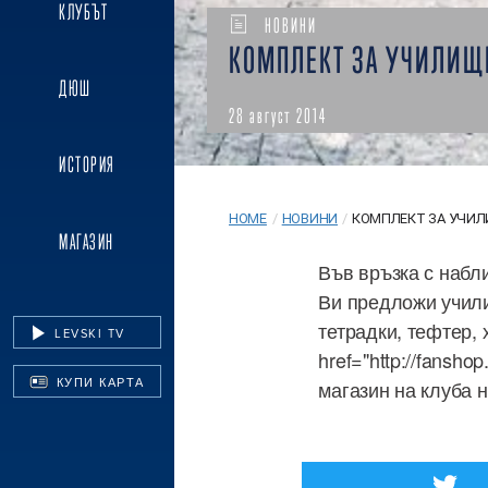
КЛУБЪТ
НОВИНИ
КОМПЛЕКТ ЗА УЧИЛИЩ
ДЮШ
28 август 2014
ИСТОРИЯ
HOME
/
НОВИНИ
/
КОМПЛЕКТ ЗА УЧИ
МАГАЗИН
Във връзка с набл
Ви предложи учили
тетрадки, тефтер, 
LEVSKI TV
href="http://fansh
КУПИ КАРТА
магазин на клуба н