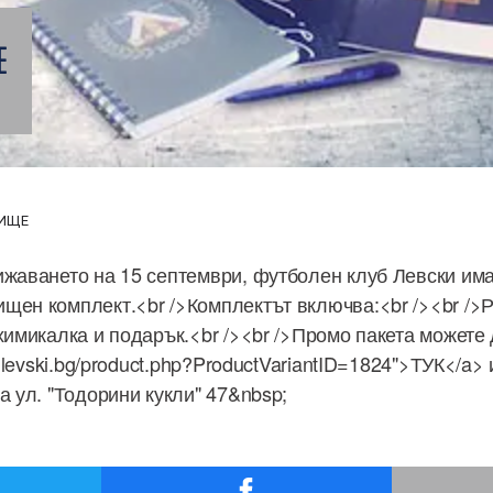
Е
ЛИЩЕ
ижаването на 15 септември, футболен клуб Левски им
щен комплект.<br />Комплектът включва:<br /><br />Р
химикалка и подарък.<br /><br />Промо пакета можете 
op.levski.bg/product.php?ProductVariantID=1824">ТУК</a
а ул. "Тодорини кукли" 47&nbsp;