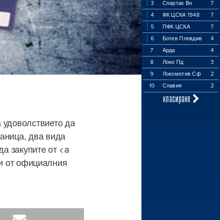
3
Спартак Вн
7
4
ФК ЦСКА 1948
7
5
ПФК ЦСКА
7
6
Ботев Пловдив
4
7
Арда
4
8
Локо Пд
3
9
Локомотив Сф
2
10
Славия
2
класиране
а удоволствието да
аница, два вида
да закупите от <a
> и от официaлния