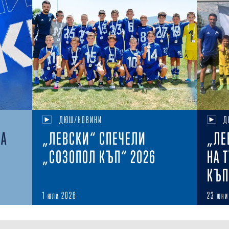
ДЮШ/НОВИНИ
Д
НА
„ЛЕВСКИ“ СПЕЧЕЛИ
„ЛЕ
„СОЗОПОЛ КЪП“ 2026
НА 
КЪП
1 юли 2026
23 юни