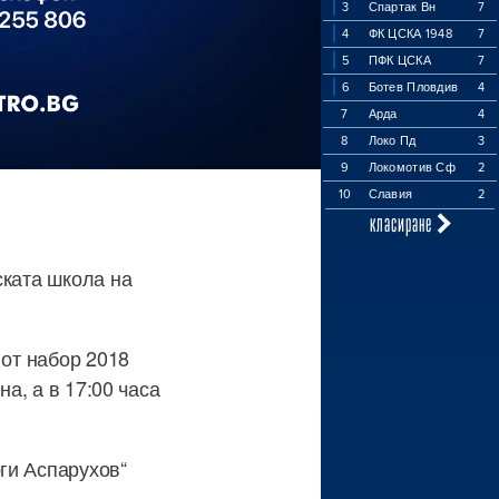
3
Спартак Вн
7
4
ФК ЦСКА 1948
7
5
ПФК ЦСКА
7
6
Ботев Пловдив
4
7
Арда
4
8
Локо Пд
3
9
Локомотив Сф
2
10
Славия
2
класиране
ската школа на
 от набор 2018
на, а в 17:00 часа
ги Аспарухов“