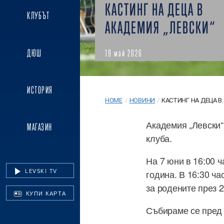
КАСТИНГ НА ДЕЦА В
КЛУБЪТ
АКАДЕМИЯ „ЛЕВСКИ“
ДЮШ
19 май 2026
ИСТОРИЯ
HOME
/
НОВИНИ
/
КАСТИНГ НА ДЕЦА В..
Академия „Левски“
МАГАЗИН
клуба.
На 7 юни в 16:00 
LEVSKI TV
година. В 16:30 ча
за родените през 2
КУПИ КАРТА
Събираме се пред 