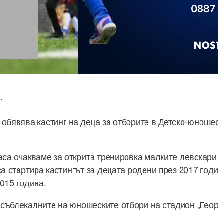
.
 обявява кастинг на деца за отборите в Детско-юноше
часа очакваме за открита тренировка малките левскари
са стартира кастингът за децата родени през 2017 годи
015 година.
съблекалните на юношеските отбори на стадион „Геор