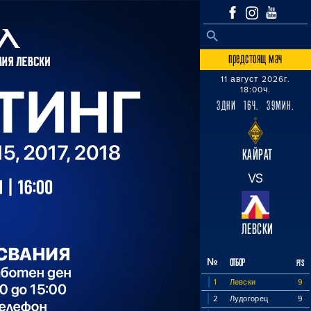
SEARCH BUTTON
Search
for:
предстоящ мач
11 август 2026г.
18:00ч.
3ДНИ 16Ч. 39МИН.
КАЙРАТ
VS
ЛЕВСКИ
№
ОТБОР
PTS
1
Левски
9
2
Лудогорец
9