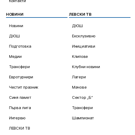
Контакти
НОВИНИ
ЛЕВСКИ ТВ
Новини
ДЮШ
ДЮШ
Ексклузивно
Подготовка
Инициативи
Медии
Клипове
Трансфери
Клубни новини
Евротурнири
Лагери
Честит празник
Мачове
Синя памет
Сектор „Б“
Първа лига
Трансфери
Интервю
Шампионат
ЛЕВСКИ ТВ