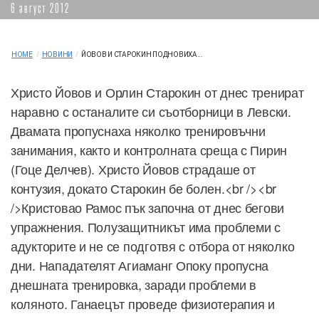
6 август 2012
HOME
/
НОВИНИ
/
ЙОВОВ И СТАРОКИН ПОДНОВИХА...
Христо Йовов и Орлин Старокин от днес тренират
наравно с останалите си съотборници в Левски.
Двамата пропуснаха няколко тренировъчни
занимания, както и контролната среща с Пирин
(Гоце Делчев). Христо Йовов страдаше от
контузия, докато Старокин бе болен.<br /><br
/>Кристовао Рамос пък започна от днес бегови
упражнения. Полузащитникът има проблеми с
адукторите и не се подготвя с отбора от няколко
дни. Нападателят Агиаманг Опоку пропусна
днешната тренировка, заради проблеми в
коляното. Ганаецът проведе физиотерапия и