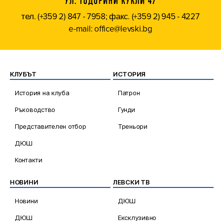
УЛ. ТОДОРИНИ КУКЛИ 47
тел. (+359 2) 847 - 7958; факс. (+359 2) 945 - 4227
e-mail: office@levski.bg
КЛУБЪТ
ИСТОРИЯ
История на клуба
Патрон
Ръководство
Гунди
Представителен отбор
Треньори
ДЮШ
Контакти
НОВИНИ
ЛЕВСКИ ТВ
Новини
ДЮШ
ДЮШ
Ексклузивно