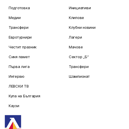
Подготовка
Инициативи
Медии
Клипове
Трансфери
Клубни новини
Евротурнири
Лагери
Честит празник
Мачове
Синя памет
Сектор „Б“
Първа лига
Трансфери
Интервю
Шампионат
ЛЕВСКИ ТВ
Купа на България
Каузи