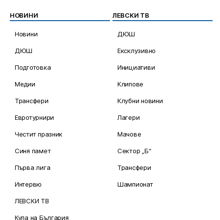
НОВИНИ
ЛЕВСКИ ТВ
Новини
ДЮШ
ДЮШ
Ексклузивно
Подготовка
Инициативи
Медии
Клипове
Трансфери
Клубни новини
Евротурнири
Лагери
Честит празник
Мачове
Синя памет
Сектор „Б“
Първа лига
Трансфери
Интервю
Шампионат
ЛЕВСКИ ТВ
Купа на България