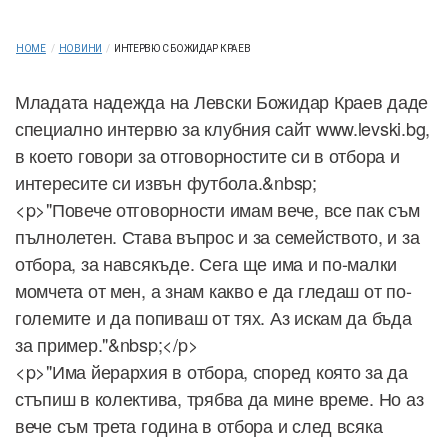
HOME
/
НОВИНИ
/
ИНТЕРВЮ С БОЖИДАР КРАЕВ
Младата надежда на Левски Божидар Краев даде
специално интервю за клубния сайт www.levski.bg,
в което говори за отговорностите си в отбора и
интересите си извън футбола.&nbsp;
<p>"Повече отговорности имам вече, все пак съм
пълнолетен. Става въпрос и за семейството, и за
отбора, за навсякъде. Сега ще има и по-малки
момчета от мен, а знам какво е да гледаш от по-
големите и да попиваш от тях. Аз искам да бъда
за пример."&nbsp;</p>
<p>"Има йерархия в отбора, според която за да
стъпиш в колектива, трябва да мине време. Но аз
вече съм трета година в отбора и след всяка