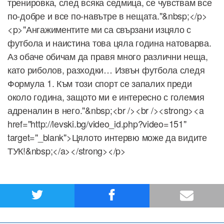
тренировка, след всяка седмица, се чувствам все
по-добре и все по-навътре в нещата."&nbsp;</p>
<p>"Ангажиментите ми са свързани изцяло с
футбола и наистина това цяла година натоварва.
Аз обаче обичам да правя много различни неща,
като риболов, разходки… Извън футбола следя
Формула 1. Към този спорт се запалих преди
около година, защото ми е интересно с големия
адреналин в него."&nbsp;<br /><br /><strong><a
href="http://levski.bg/video_id.php?video=151"
target="_blank">Цялото интервю може да видите
ТУК!&nbsp;</a></strong></p>