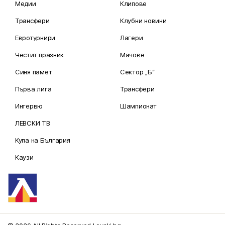
Медии
Клипове
Трансфери
Клубни новини
Евротурнири
Лагери
Честит празник
Мачове
Синя памет
Сектор „Б“
Първа лига
Трансфери
Интервю
Шампионат
ЛЕВСКИ ТВ
Купа на България
Каузи