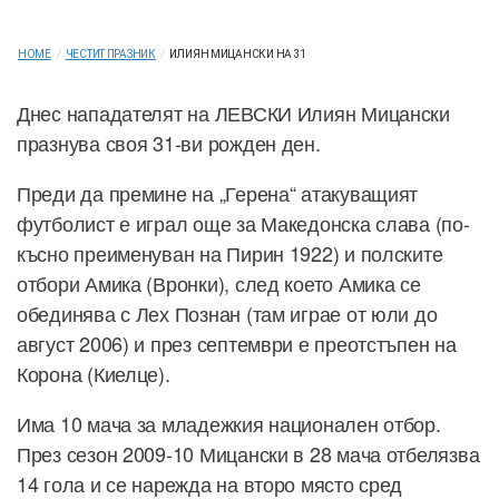
HOME
/
ЧЕСТИТ ПРАЗНИК
/
ИЛИЯН МИЦАНСКИ НА 31
Днес нападателят на ЛЕВСКИ Илиян Мицански
празнува своя 31-ви рожден ден.
Преди да премине на „Герена“ атакуващият
футболист е играл още за Македонска слава (по-
късно преименуван на Пирин 1922) и полските
отбори Амика (Вронки), след което Амика се
обединява с Лех Познан (там играе от юли до
август 2006) и през септември е преотстъпен на
Корона (Киелце).
Има 10 мача за младежкия национален отбор.
През сезон 2009-10 Мицански в 28 мача отбелязва
14 гола и се нарежда на второ място сред