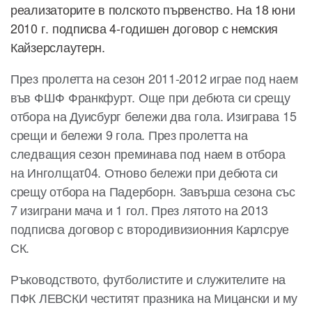
реализаторите в полското първенство. На 18 юни
2010 г. подписва 4-годишен договор с немския
Кайзерсл
аутерн.
През пролетта на сезон 2011-2012 играе под наем
във ФШФ Франкфурт. Още при дебюта си срещу
отбора на Дуисбург бележи два гола. Изиграва 15
срещи и бележи 9 гола. През пролетта на
следващия сезон преминава под наем в отбора
на Инголщат04. Отново бележи при дебюта си
срещу отбора на Падерборн. Завърша сезона със
7 изиграни мача и 1 гол. През лятото на 2013
подписва договор с втородивизионния Карлсруе
СК.
Ръководството, футболистите и служителите на
ПФК ЛЕВСКИ честитят празника на Мицански и му