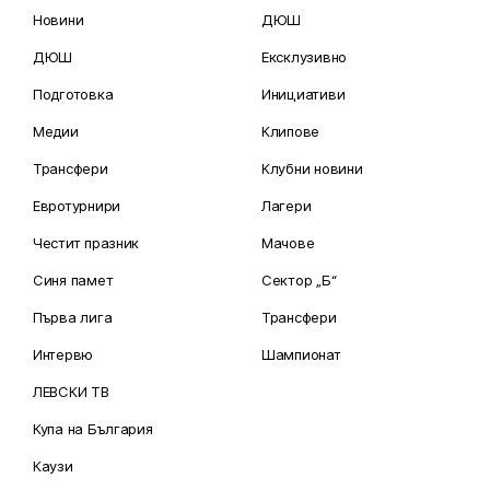
Новини
ДЮШ
ДЮШ
Ексклузивно
Подготовка
Инициативи
Медии
Клипове
Трансфери
Клубни новини
Евротурнири
Лагери
Честит празник
Мачове
Синя памет
Сектор „Б“
Първа лига
Трансфери
Интервю
Шампионат
ЛЕВСКИ ТВ
Купа на България
Каузи