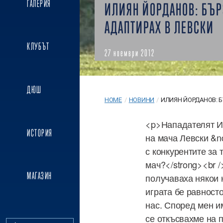
ГАЛЕРИЯ
ИЛИЯН ЙОРДАНОВ: БЪР
АДАПТИРАХ В ЛЕВСКИ
КЛУБЪТ
27 ноември 2012
ДЮШ
HOME
/
НОВИНИ
/
ИЛИЯН ЙОРДАНОВ: БЪ
<p>Нападателят И
ИСТОРИЯ
на мача Левски &nd
с конкурентите за 
мач?</strong><br 
МАГАЗИН
получаваха някои 
играта бе равносто
нас. Според мен и
се откъсвахме на п