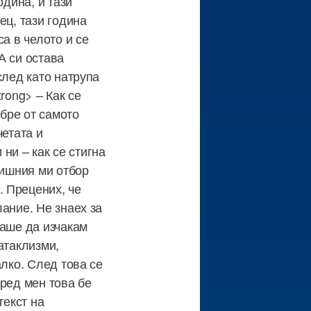
одина, и тази
ец, тази година
а в челото и се
А си остава
след като натрупа
rong> – Как се
обре от самото
четата и
 ни – как се стигна
дишния ми отбор
 Прецених, че
ание. Не знаех за
ваше да изчакам
атаклизми,
алко. След това се
оред мен това бе
текст на