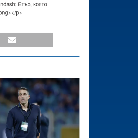
ndash; Етър, която
rong></p>