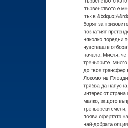
първенството като 
първенството е мн
пък в &bdquo;А&rdq
борят за призовит
познатият претенд
няколко поредни по
чувстваш в отбора?
начало. Мисля, че 
треньорите. Много 
до твоя трансфер 
Локомотив Пловдив
трябва да напусна
интерес от страна
малко, защото въп
треньорски смени, 
появи офертата на
най-добрата опция,