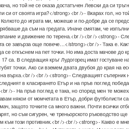
мача, но той не се оказа достатъчен Левски да си тръгн
и си от своята игра?</strong><br />- Вкарах гол, но то
 Колкото до играта ми, можеше и по-добре да се пред
трябваше да съм на гредата. Иначе смятам, че изпълн
елание и движение по терена.<br /><br /><strong>- Сл
та се завърза още повече…</strong><br />- Така е. Как
а се откъснем на пет точки. Но има доста мачове до к
 17 са. В следващия кръг Лудогорец имат гостуване н
губят точки. Ако си вземем двата двубоя до края на е
на върха.<br /><br /><strong>- Следващият съперник 
следният в класирането Етър и на пръв поглед побед
br />- На пръв поглед е така, но според мен те можех
навам някои от момчетата в Етър, добри футболисти са
мач, защото точките са много важни. Почти всички отб
арят, но съм сигурен, че треньорското ръководство ще
 към този противник.<br /><br /><strong>- Какво е мне