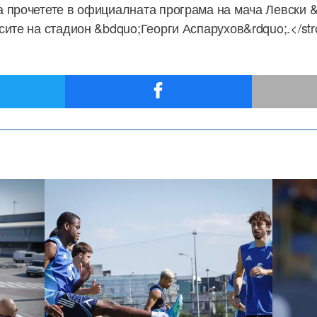
 прочетете в официалната програма на мача Левски &
сите на стадион &bdquo;Георги Аспарухов&rdquo;.</st