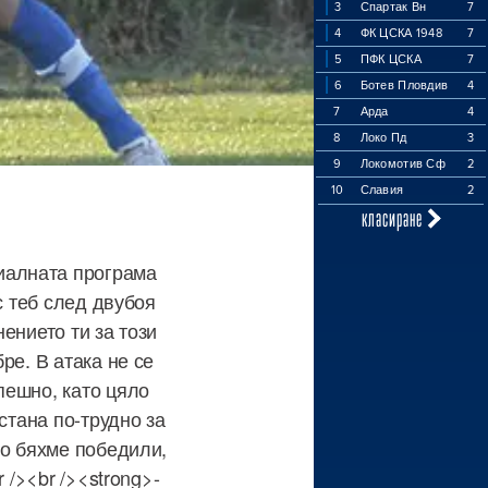
3
Спартак Вн
7
4
ФК ЦСКА 1948
7
5
ПФК ЦСКА
7
6
Ботев Пловдив
4
7
Арда
4
8
Локо Пд
3
9
Локомотив Сф
2
10
Славия
2
класиране
иалната програма
с теб след двубоя
нението ти за този
ре. В атака не се
пешно, като цяло
стана по-трудно за
ко бяхме победили,
 /><br /><strong>-