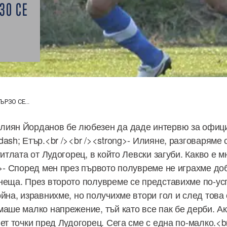
ЗО СЕ
РЗО СЕ...
лиян Йорданов бе любезен да даде интервю за офиц
ash; Етър.<br /><br /><strong>- Илияне, разговаряме 
титлата от Лудогорец, в който Левски загуби. Какво е м
/>- Според мен през първото полувреме не играхме доб
неща. През второто полувреме се представихме по-ус
йна, изравнихме, но получихме втори гол и след това 
маше малко напрежение, тъй като все пак бе дерби. А
ет точки пред Лудогорец. Сега сме с една по-малко.<br