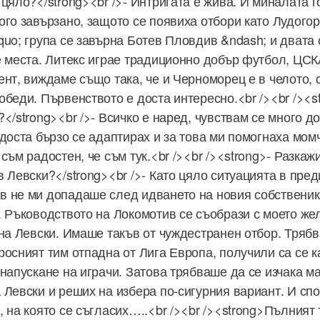
цяло?</strong><br />- Интригата е жива. И миналата г
ого завързано, защото се появиха отбори като Лудогор
uo; група се завърна Ботев Пловдив &ndash; и двата с
е места. Литекс играе традиционно добър футбол, ЦСК
ент, виждаме също така, че и Черноморец е в челото, 
беди. Първенството е доста интересно.<br /><br /><st
</strong><br />- Всичко е наред, чувствам се много д
доста бързо се адаптирах и за това ми помогнаха мом
съм радостен, че съм тук.<br /><br /><strong>- Разкажи
в Левски?</strong><br />- Като цяло ситуацията в пре
 не ми допадаше след идването на новия собственик.
. Ръководството на Локомотив се съобрази с моето жел
 на Левски. Имаше такъв от чуждестранен отбор. Тряб
росният тим отпадна от Лига Европа, получили са се к
напускане на играчи. Затова трябваше да се изчака м
 Левски и реших на избера по-сигурния вариант. И сп
 на която се съгласих…..<br /><br /><strong>Пълният 