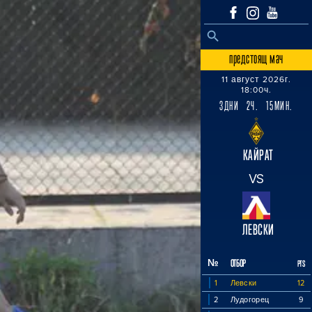
SEARCH BUTTON
Search
for:
предстоящ мач
11 август 2026г.
18:00ч.
3ДНИ 2Ч. 15МИН.
КАЙРАТ
VS
ЛЕВСКИ
№
ОТБОР
PTS
1
Левски
12
2
Лудогорец
9