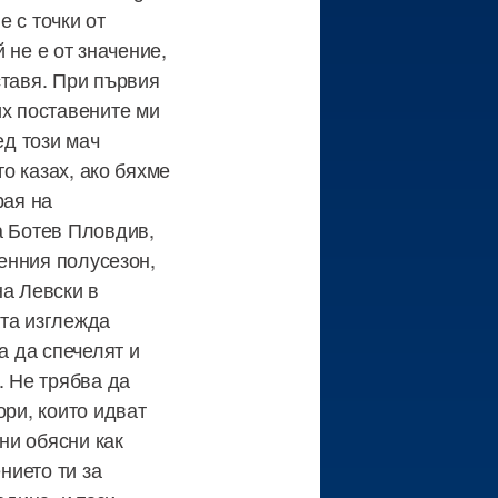
е с точки от
й не е от значение,
ставя. При първия
их поставените ми
ед този мач
то казах, ако бяхме
рая на
а Ботев Пловдив,
сенния полусезон,
на Левски в
ата изглежда
а да спечелят и
. Не трябва да
ори, които идват
 ни обясни как
нието ти за