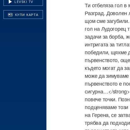
LEVSKI TV
Ти отбеляза гол в 
Разград. Доволен л
КУПИ КАРТА
щом сме загубили.
гол на Лудогорец 
задачи за борба, ж
интригата за титла
победили, щяхме д
първенството, още
където могат да за
може да зимуваме 
първенството е по
сигурна…</strong><
повече точки. Поз
подценяваме този 
на Герена, се затв
трябва да подходим