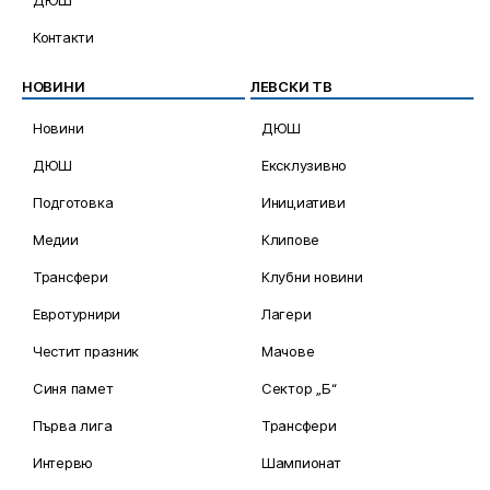
ДЮШ
Контакти
НОВИНИ
ЛЕВСКИ ТВ
Новини
ДЮШ
ДЮШ
Ексклузивно
Подготовка
Инициативи
Медии
Клипове
Трансфери
Клубни новини
Евротурнири
Лагери
Честит празник
Мачове
Синя памет
Сектор „Б“
Първа лига
Трансфери
Интервю
Шампионат