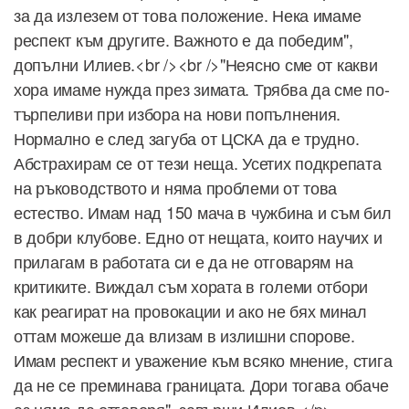
за да излезем от това положение. Нека имаме
респект към другите. Важното е да победим",
допълни Илиев.<br /><br />"Неясно сме от какви
хора имаме нужда през зимата. Трябва да сме по-
търпеливи при избора на нови попълнения.
Нормално е след загуба от ЦСКА да е трудно.
Абстрахирам се от тези неща. Усетих подкрепата
на ръководството и няма проблеми от това
естество. Имам над 150 мача в чужбина и съм бил
в добри клубове. Едно от нещата, които научих и
прилагам в работата си е да не отговарям на
критиките. Виждал съм хората в големи отбори
как реагират на провокации и ако не бях минал
оттам можеше да влизам в излишни спорове.
Имам респект и уважение към всяко мнение, стига
да не се преминава границата. Дори тогава обаче