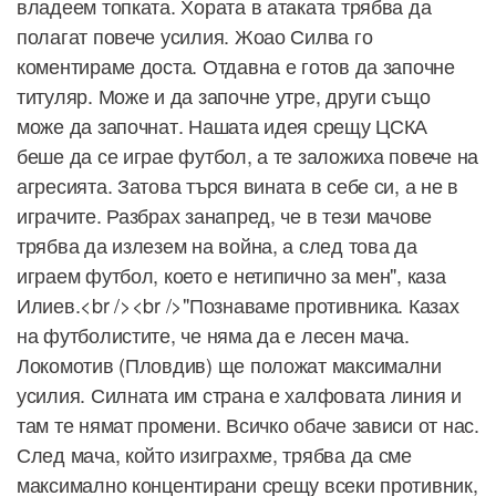
владеем топката. Хората в атаката трябва да
полагат повече усилия. Жоао Силва го
коментираме доста. Отдавна е готов да започне
титуляр. Може и да започне утре, други също
може да започнат. Нашата идея срещу ЦСКА
беше да се играе футбол, а те заложиха повече на
агресията. Затова търся вината в себе си, а не в
играчите. Разбрах занапред, че в тези мачове
трябва да излезем на война, а след това да
играем футбол, което е нетипично за мен", каза
Илиев.<br /><br />"Познаваме противника. Казах
на футболистите, че няма да е лесен мача.
Локомотив (Пловдив) ще положат максимални
усилия. Силната им страна е халфовата линия и
там те нямат промени. Всичко обаче зависи от нас.
След мача, който изиграхме, трябва да сме
максимално концентирани срещу всеки противник,