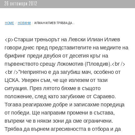
26 октомври 2012
HOME
/
НОВИНИ
/
ИЛИАН ИЛИЕВ: ТРЯБВА ДА...
<p>Старши треньорът на Левски Илиан Илиев
говори днес пред представителите на медиите на
брифинг преди двубоя от десетия кръг на
първенството срещу Локомотив (Пловдив).<br />
<br />"Неприятно е да загубиш мач, особено от
ЦСКА. Уверен съм, че ще излезем от тази
ситуация. През лятото бяхме в същото
положение, след като загубихме от Сараево.
Тогава реагирахме добре и записахме поредица
от победи. Ще направим промени в състава,
въпреки че в някои зони да сме ограничени.
Трябва да върнем агресивността в отбора и да