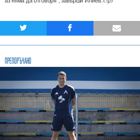
аз няма да отговоря", завърши Илиев.</p>
ПРЕПОРЪЧАНО